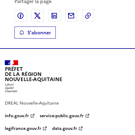
Partager la page
Partager sur Facebook
Partager sur X
Partager sur LinkedIn
Partager par email
Copier le lien de 
S'abonner
PRÉFET
DE LA RÉGION
NOUVELLE-AQUITAINE
DREAL Nouvelle-Aquitaine
info.gouv.fr
service-public.gouv.fr
legifrance.gouv.fr
data.gouv.fr