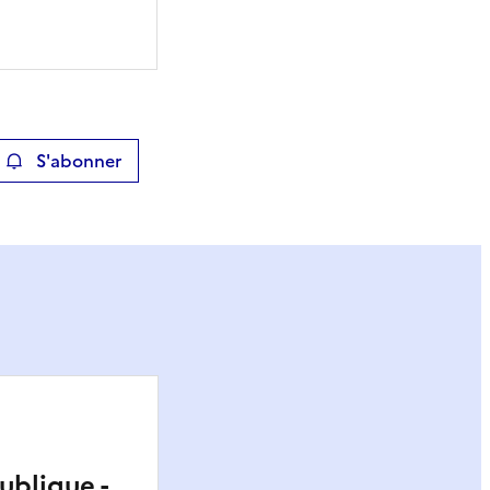
S'abonner
ier
ublique -