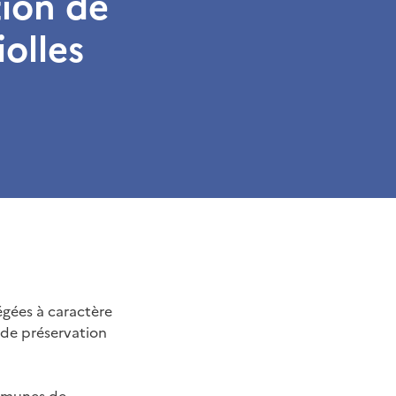
tion de
olles
égées à caractère
 de préservation