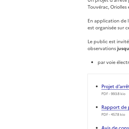
Un projet d’arrêté
Touvérac, Oriolles 
En application de l
est organisée sur c
Le public est invi
observations
jusqu
par voie élect
Projet d’arr
PDF
- 993.8 kio
Rapport de 
PDF
- 457.8 kio
Avis de cons