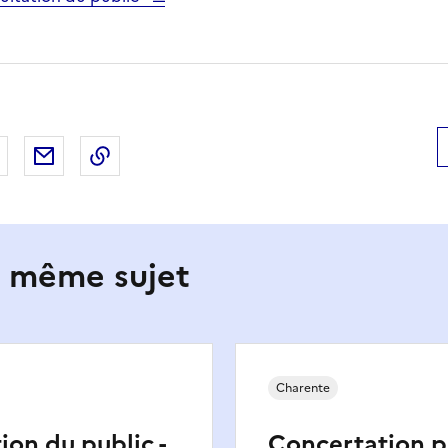
 Facebook
er sur X
Partager sur LinkedIn
Partager par email
Copier le lien de la page dans le presse-pap
e même sujet
Charente
ion du public -
Concertation p