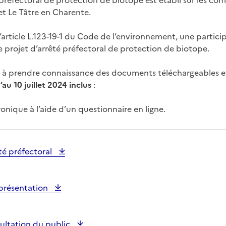
 préfectoral de protection de biotope est établi sur les c
et Le Tâtre en Charente.
’article L.123-19-1 du Code de l’environnement, une partici
e projet d’arrêté préfectoral de protection de biotope.
té à prendre connaissance des documents téléchargeables et 
’au 10 juillet 2024 inclus
:
ronique à l’aide d’un questionnaire en ligne.
êté préfectoral
présentation
ultation du public