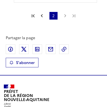
Première page
Page précédente
2
Page suivante
Dernière page
Partager la page
Partager sur Facebook
Partager sur X
Partager sur LinkedIn
Partager par email
Copier le lien de la 
S'abonner
PRÉFET
DE LA RÉGION
NOUVELLE-AQUITAINE