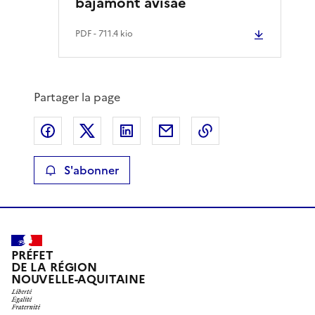
bajamont avisae
PDF
- 711.4 kio
Partager la page
Partager sur Facebook
Partager sur X
Partager sur LinkedIn
Partager par email
Copier le lien de 
S'abonner
PRÉFET
DE LA RÉGION
NOUVELLE-AQUITAINE