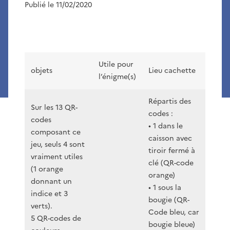
Publié le 11/02/2020
Utile pour
objets
Lieu cachette
l’énigme(s)
Répartis des
Sur les 13 QR-
codes :
codes
• 1 dans le
composant ce
caisson avec
jeu, seuls 4 sont
tiroir fermé à
vraiment utiles
clé (QR-code
(1 orange
orange)
donnant un
• 1 sous la
indice et 3
bougie (QR-
verts).
Code bleu, car
5 QR-codes de
bougie bleue)