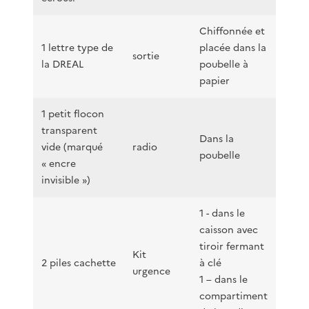
Chiffonnée et
1 lettre type de
placée dans la
sortie
la DREAL
poubelle à
papier
1 petit flocon
transparent
Dans la
vide (marqué
radio
poubelle
« encre
invisible »)
1 - dans le
caisson avec
tiroir fermant
Kit
2 piles cachette
à clé
urgence
1 – dans le
compartiment