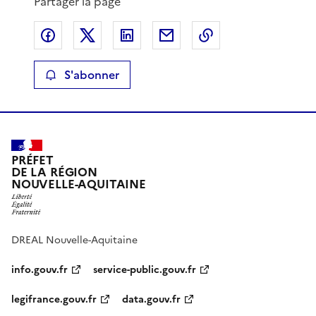
Partager la page
Partager sur Facebook
Partager sur X
Partager sur LinkedIn
Partager par email
Copier le lien de 
S'abonner
PRÉFET
DE LA RÉGION
NOUVELLE-AQUITAINE
DREAL Nouvelle-Aquitaine
info.gouv.fr
service-public.gouv.fr
legifrance.gouv.fr
data.gouv.fr