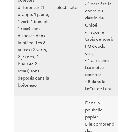
couleurs
• 1 derrière le
différentes (1
électricité
cadre du
orange, 1 jaune,
dessin de
1 vert, 1 bleu et
Chloé
1 rose) sont
• 1 sous le
disposés dans
tapis de souris
la pièce. Les 8
( QR-code
autres (2 verts,
vert)
2 jaunes, 2
• 1 dans une
bleus et 2
bannette
roses) sont
courrier
déposés dans la
• 8 dans la
boîte eau.
boîte de l’eau
Dans la
poubelle
papier.
Elle comprend
des