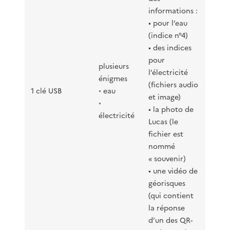
informations :
• pour l’eau
(indice n°4)
• des indices
pour
plusieurs
l’électricité
énigmes
(fichiers audio
1 clé USB
◦ eau
et image)
◦
• la photo de
électricité
Lucas (le
fichier est
nommé
« souvenir)
• une vidéo de
géorisques
(qui contient
la réponse
d’un des QR-