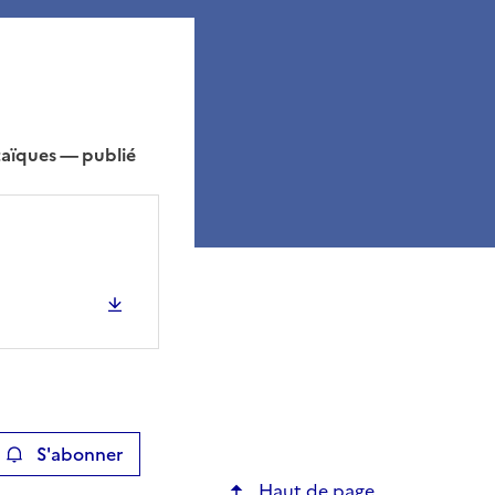
taïques — publié
S'abonner
ier
Haut de page