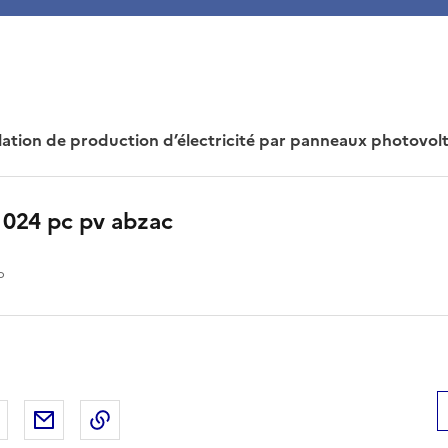
allation de production d’électricité par panneaux photovol
 024 pc pv abzac
o
 Facebook
er sur X
Partager sur LinkedIn
Partager par email
Copier le lien de la page dans le presse-pap