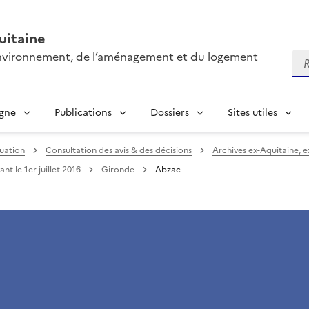
itaine
’environnement, de l’aménagement et du logement
Re
igne
Publications
Dossiers
Sites utiles
uation
Consultation des avis & des décisions
Archives ex-Aquitaine, 
nt le 1er juillet 2016
Gironde
Abzac