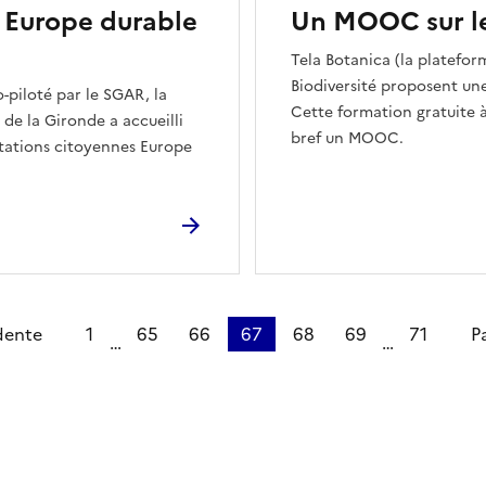
e Europe durable
Un MOOC sur le
Tela Botanica (la plateform
Biodiversité proposent une
-piloté par le SGAR, la
Cette formation gratuite 
e la Gironde a accueilli
bref un MOOC.
ltations citoyennes Europe
dente
1
65
66
67
68
69
71
P
…
…