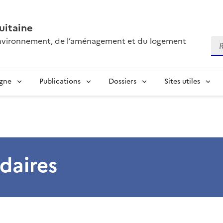
itaine
’environnement, de l’aménagement et du logement
Re
igne
Publications
Dossiers
Sites utiles
daires