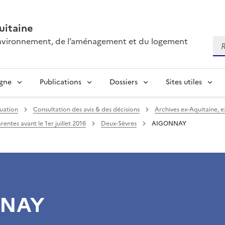
itaine
’environnement, de l’aménagement et du logement
Re
igne
Publications
Dossiers
Sites utiles
uation
Consultation des avis & des décisions
Archives ex-Aquitaine, 
entes avant le 1er juillet 2016
Deux-Sèvres
AIGONNAY
NNAY