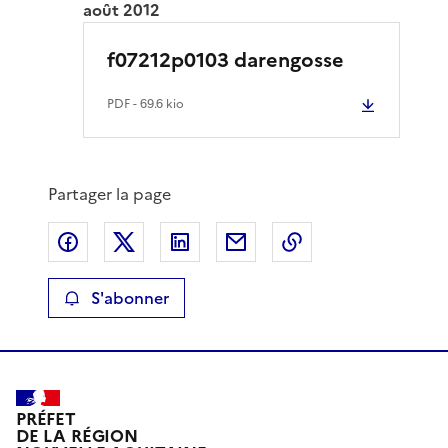
août 2012
f07212p0103 darengosse
PDF
- 69.6 kio
Partager la page
Partager sur Facebook
Partager sur X
Partager sur LinkedIn
Partager par email
Copier le lien de 
S'abonner
PRÉFET
DE LA RÉGION