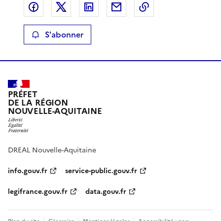
Partager sur Facebook
Partager sur X
Partager sur LinkedIn
Partager par email
Copier le lien de 
S'abonner
PRÉFET
DE LA RÉGION
NOUVELLE-AQUITAINE
DREAL Nouvelle-Aquitaine
info.gouv.fr
service-public.gouv.fr
legifrance.gouv.fr
data.gouv.fr