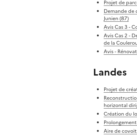
Projet de parc
Demande de de
Junien (87)
Avis Cas 3 - C
Avis Cas 2 - D
de la Coulero
Avis - Rénova
Landes
Projet de cré
Reconstruction
horizontal dir
Création du l
Prolongement d
Aire de covoit