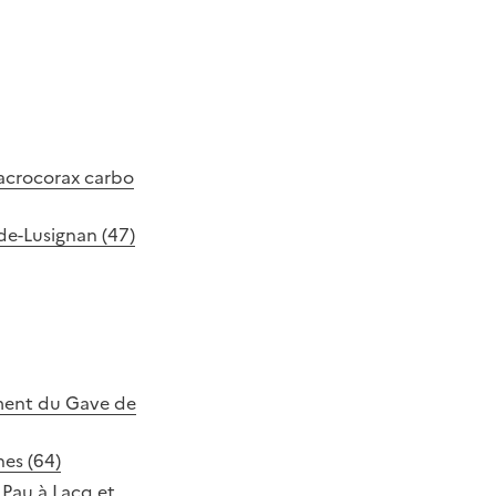
lacrocorax carbo
de-Lusignan (47)
ment du Gave de
es (64)
Pau à Lacq et