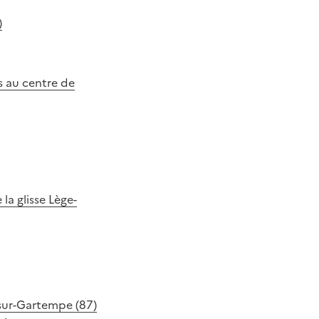
)
s au centre de
a glisse Lège-
-sur-Gartempe (87)