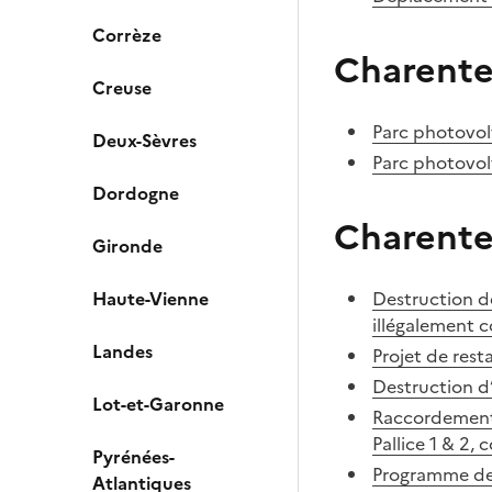
Corrèze
Charent
Creuse
Parc photovol
Deux-Sèvres
Parc photovol
Dordogne
Charente
Gironde
Haute-Vienne
Destruction de
illégalement c
Landes
Projet de rest
Destruction d’
Lot-et-Garonne
Raccordement s
Pallice 1 & 2,
Pyrénées-
Programme de 
Atlantiques