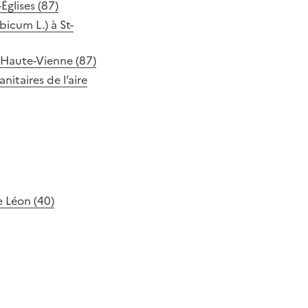
Églises (87)
icum L.) à St-
e Haute-Vienne (87)
nitaires de l’aire
 Léon (40)