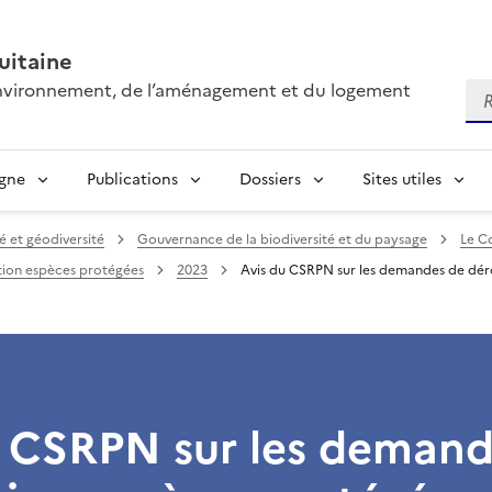
itaine
’environnement, de l’aménagement et du logement
Re
igne
Publications
Dossiers
Sites utiles
té et géodiversité
Gouvernance de la biodiversité et du paysage
Le Co
tion espèces protégées
2023
Avis du CSRPN sur les demandes de dér
u CSRPN sur les demand