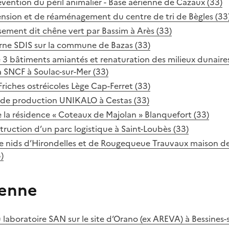
révention du péril animalier - Base aérienne de Cazaux (33)
ension et de réaménagement du centre de tri de Bègles (33
ssement dit chêne vert par Bassim à Arès (33)
erne SDIS sur la commune de Bazas (33)
 3 bâtiments amiantés et renaturation des milieux dunaire
a SNCF à Soulac-sur-Mer (33)
riches ostréicoles Lège Cap-Ferret (33)
e de production UNIKALO à Cestas (33)
 la résidence « Coteaux de Majolan » Blanquefort (33)
truction d’un parc logistique à Saint-Loubès (33)
e nids d’Hirondelles et de Rougequeue Trauvaux maison de l
)
ienne
 laboratoire SAN sur le site d’Orano (ex AREVA) à Bessines