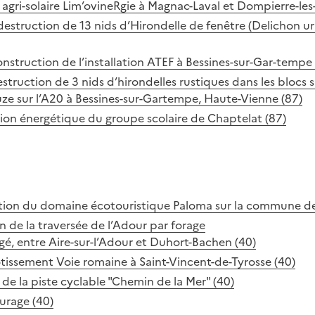
 agri-solaire Lim’ovineRgie à Magnac-Laval et Dompierre-les-
struction de 13 nids d’Hirondelle de fenêtre (Delichon urb
onstruction de l’installation ATEF à Bessines-sur-Gar-temp
estruction de 3 nids d’hirondelles rustiques dans les blocs sa
uze sur l’A20 à Bessines-sur-Gartempe, Haute-Vienne (87)
tion énergétique du groupe scolaire de Chaptelat (87)
ation du domaine écotouristique Paloma sur la commune de
 de la traversée de l’Adour par forage
igé, entre Aire-sur-l’Adour et Duhort-Bachen (40)
otissement Voie romaine à Saint-Vincent-de-Tyrosse (40)
e la piste cyclable "Chemin de la Mer" (40)
urage (40)