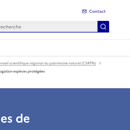
Contact
cherche
Recherch
nseil scientifique régional du patrimoine naturel (CSRPN)
ogation espèces protégées
es de