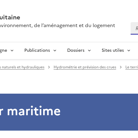
itaine
’environnement, de l’aménagement et du logement
Re
igne
Publications
Dossiers
Sites utiles
s naturels et hydrauliques
Hydrométrie et prévision des crues
Le terr
r maritime