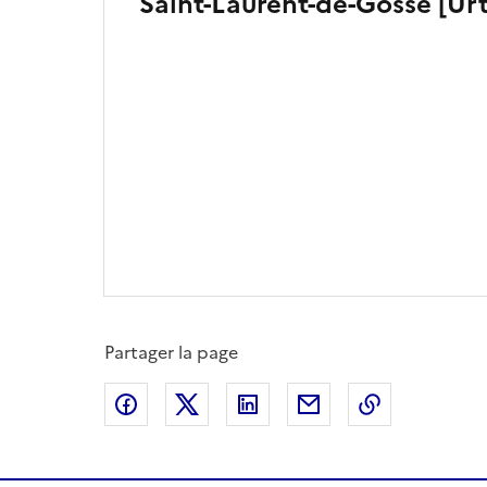
Saint-Laurent-de-Gosse [Urt
Partager la page
Partager sur Facebook
Partager sur X
Partager sur LinkedIn
Partager par email
Copier le l