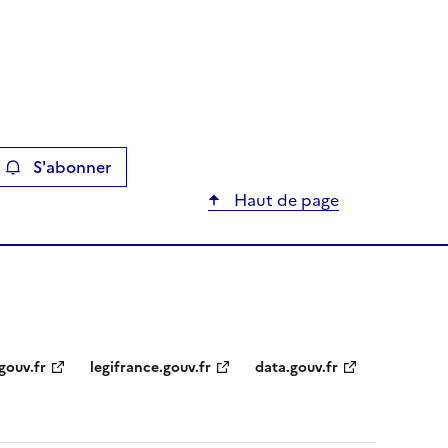
S'abonner
ier
Haut de page
gouv.fr
legifrance.gouv.fr
data.gouv.fr