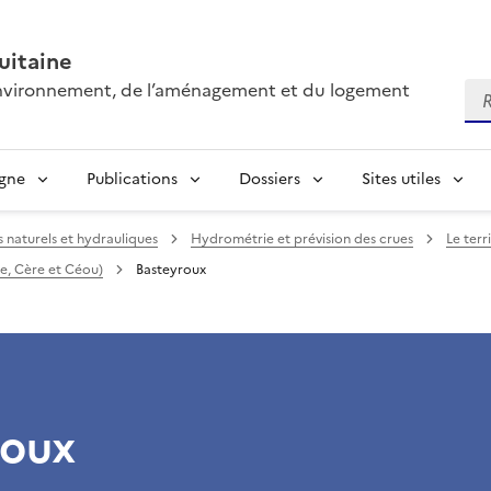
itaine
’environnement, de l’aménagement et du logement
Re
igne
Publications
Dossiers
Sites utiles
s naturels et hydrauliques
Hydrométrie et prévision des crues
Le terr
ne, Cère et Céou)
Basteyroux
roux