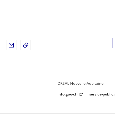
 Facebook
er sur X
Partager sur LinkedIn
Partager par email
Copier le lien de la page dans le presse-pap
DREAL Nouvelle-Aquitaine
info.gouv.fr
service-public.