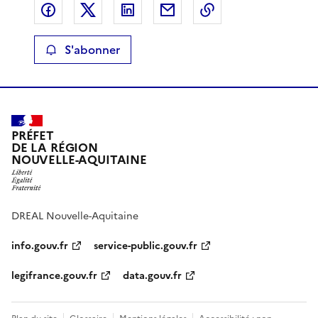
Partager sur Facebook
Partager sur X
Partager sur LinkedIn
Partager par email
Copier le lien de 
S'abonner
PRÉFET
DE LA RÉGION
NOUVELLE-AQUITAINE
DREAL Nouvelle-Aquitaine
info.gouv.fr
service-public.gouv.fr
legifrance.gouv.fr
data.gouv.fr