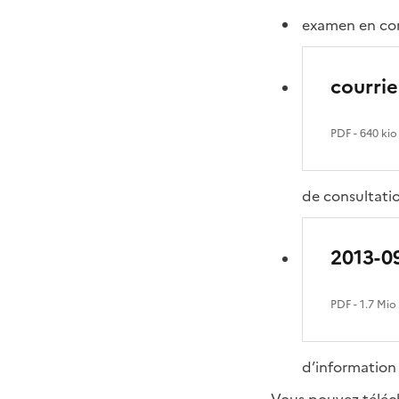
examen en com
courrie
PDF
- 640 kio
de consultatio
2013-09
PDF
- 1.7 Mio
d’information