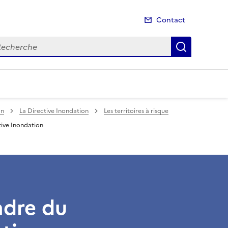
Contact
cherche
Recherch
on
La Directive Inondation
Les territoires à risque
tive Inondation
adre du