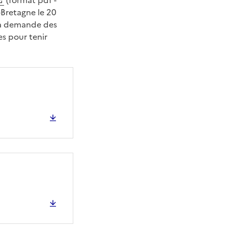
(format pdf -
‑Bretagne le 20
 la demande des
es pour tenir