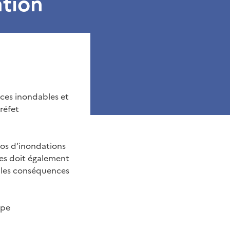
ation
faces inondables et
réfet
ios d’inondations
es doit également
r les conséquences
ape