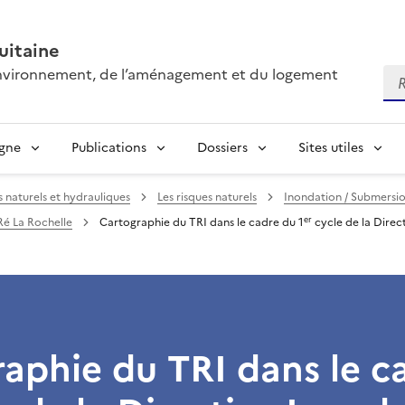
itaine
’environnement, de l’aménagement et du logement
Re
igne
Publications
Dossiers
Sites utiles
s naturels et hydrauliques
Les risques naturels
Inondation / Submersi
er
Ré La Rochelle
Cartographie du TRI dans le cadre du 1
cycle de la Direc
aphie du TRI dans le c