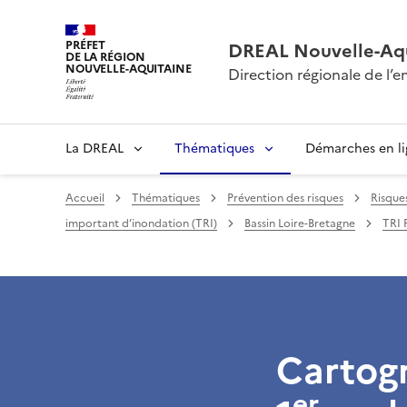
PRÉFET
DREAL Nouvelle-Aqu
DE LA RÉGION
NOUVELLE-AQUITAINE
Direction régionale de l
La DREAL
Thématiques
Démarches en l
Accueil
Thématiques
Prévention des risques
Risque
important d’inondation (TRI)
Bassin Loire-Bretagne
TRI 
Cartogr
er