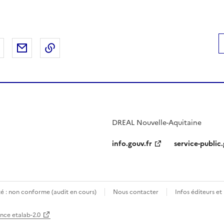
 Facebook
er sur X
Partager sur LinkedIn
Partager par email
Copier le lien de la page dans le presse-pap
DREAL Nouvelle-Aquitaine
info.gouv.fr
service-public.
té : non conforme (audit en cours)
Nous contacter
Infos éditeurs et
ence etalab-2.0