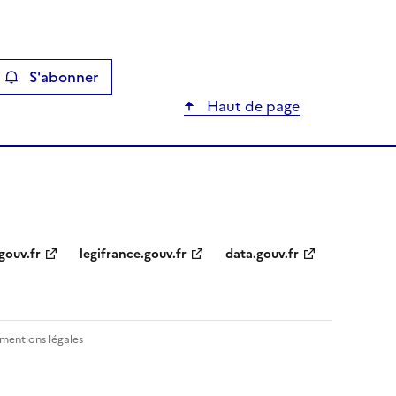
S'abonner
ier
Haut de page
gouv.fr
legifrance.gouv.fr
data.gouv.fr
 mentions légales