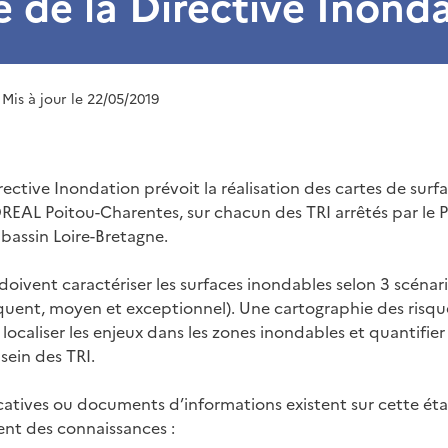
e de la Directive Inond
 Mis à jour le 22/05/2019
irective Inondation prévoit la réalisation des cartes de sur
DREAL Poitou-Charentes, sur chacun des TRI arrêtés par le P
assin Loire-Bretagne.
doivent caractériser les surfaces inondables selon 3 scénar
uent, moyen et exceptionnel). Une cartographie des risqu
localiser les enjeux dans les zones inondables et quantifie
ein des TRI.
catives ou documents d’informations existent sur cette ét
nt des connaissances :