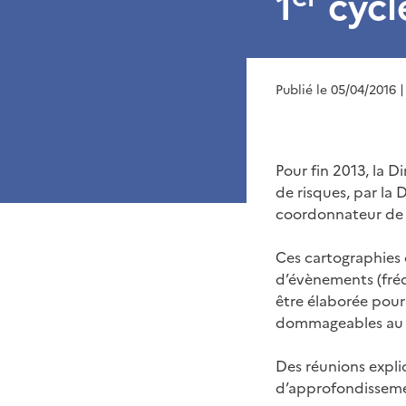
1
cycl
Publié le 05/04/2016
|
Pour fin 2013, la D
de risques, par la 
coordonnateur de b
Ces cartographies 
d’évènements (fréq
être élaborée pour 
dommageables au s
Des réunions expli
d’approfondisseme