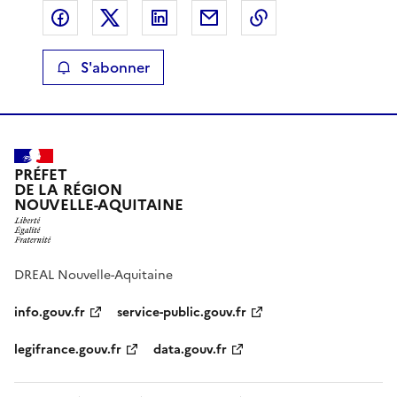
Partager sur Facebook
Partager sur X
Partager sur LinkedIn
Partager par email
Copier le lien de 
S'abonner
PRÉFET
DE LA RÉGION
NOUVELLE-AQUITAINE
DREAL Nouvelle-Aquitaine
info.gouv.fr
service-public.gouv.fr
legifrance.gouv.fr
data.gouv.fr