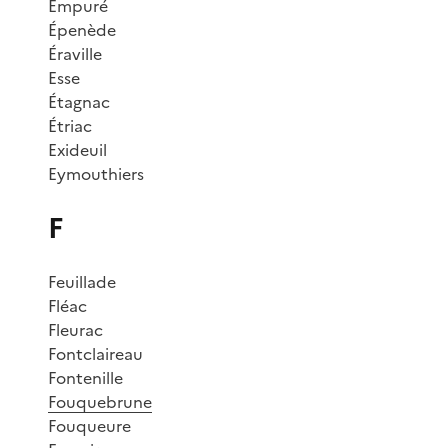
Empuré
Épenède
Éraville
Esse
Étagnac
Étriac
Exideuil
Eymouthiers
F
Feuillade
Fléac
Fleurac
Fontclaireau
Fontenille
Fouquebrune
Fouqueure