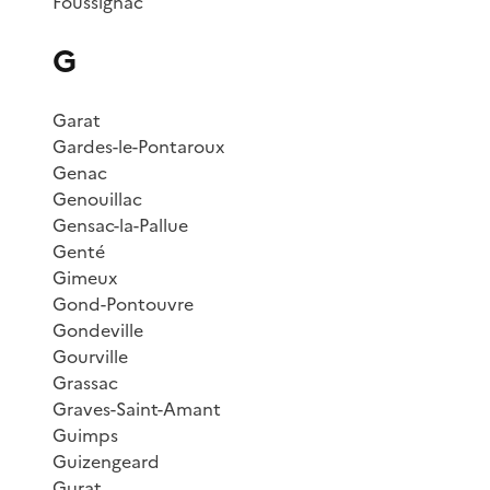
Foussignac
G
Garat
Gardes-le-Pontaroux
Genac
Genouillac
Gensac-la-Pallue
Genté
Gimeux
Gond-Pontouvre
Gondeville
Gourville
Grassac
Graves-Saint-Amant
Guimps
Guizengeard
Gurat