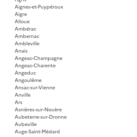
Aignes-et-Puypéroux
Aigre
Alloue
Ambérac
Ambernac
Ambleville
Anais
Angeac-Champagne
Angeac-Charente
Angeduc
Angoulême
Ansac-sur-Vienne
Anville
Ars
Asnières-sur-Nouère
Aubeterre-sur-Dronne
Aubeville
Auge-Saint-Médard