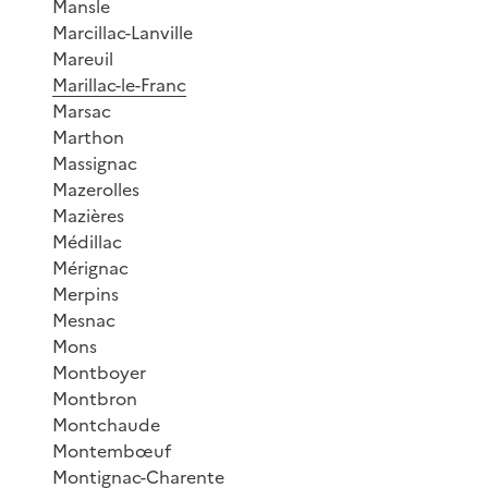
Mansle
Marcillac-Lanville
Mareuil
Marillac-le-Franc
Marsac
Marthon
Massignac
Mazerolles
Mazières
Médillac
Mérignac
Merpins
Mesnac
Mons
Montboyer
Montbron
Montchaude
Montembœuf
Montignac-Charente