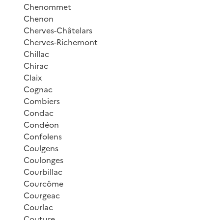
Chenommet
Chenon
Cherves-Châtelars
Cherves-Richemont
Chillac
Chirac
Claix
Cognac
Combiers
Condac
Condéon
Confolens
Coulgens
Coulonges
Courbillac
Courcôme
Courgeac
Courlac
Couture