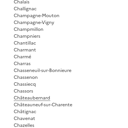
Chalais
Challignac
Champagne-Mouton
Champagne-Vigny
Champmillon
Champniers
Chantillac
Charmant
Charmé
Charras
Chasseneuil-sur-Bonnieure
Chassenon
Chassiecq
Chassors
Châteaubernard
Châteauneuf-sur-Charente
Châtignac
Chavenat
Chazelles