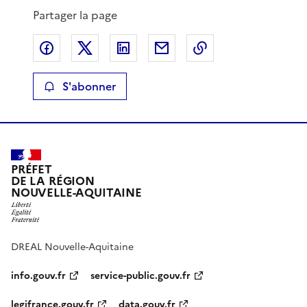
Partager la page
Partager sur Facebook
Partager sur X
Partager sur LinkedIn
Partager par email
Copier le lien de 
S'abonner
PRÉFET
DE LA RÉGION
NOUVELLE-AQUITAINE
DREAL Nouvelle-Aquitaine
info.gouv.fr
service-public.gouv.fr
legifrance.gouv.fr
data.gouv.fr