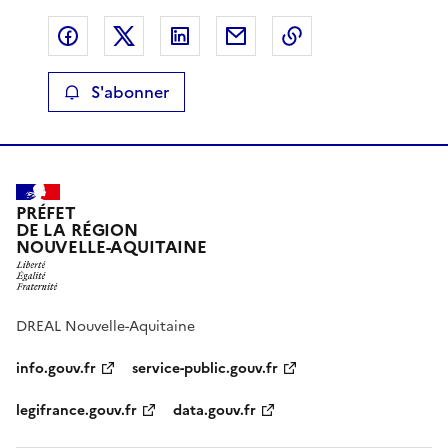
Partager sur Facebook
Partager sur X
Partager sur LinkedIn
Partager par email
Copier le lien de 
S'abonner
PRÉFET
DE LA RÉGION
NOUVELLE-AQUITAINE
DREAL Nouvelle-Aquitaine
info.gouv.fr
service-public.gouv.fr
legifrance.gouv.fr
data.gouv.fr