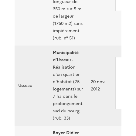
PDF
- 4
longueur de
350 m sur 5 m
de largeur
(1750 m2) sans
impièrement
(rub. n° 51)
Municipalité
d’Usseau
-
Réalisation
F054
d’un quartier
12-
d’habitat (75
20 nov.
P00
Usseau
logements) sur
2012
7 ha dans le
PDF
- 6
prolongement
sud du bourg
(rub. 33)
Royer Didier
-