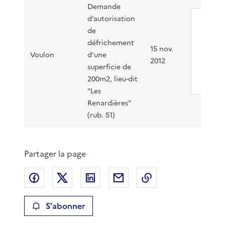
Demande
d’autorisation
F054
de
12-
défrichement
15 nov.
P00
Voulon
d’une
2012
superficie de
PDF
- 4
200m2, lieu-dit
"Les
Renardières"
(rub. 51)
Partager la page
Partager sur Facebook
Partager sur X
Partager sur LinkedIn
Partager par email
Copier le lien de 
S'abonner