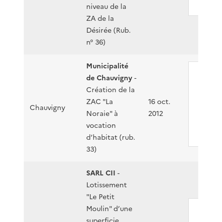
niveau de la
ZA de la
Désirée (Rub.
n° 36)
Municipalité
de Chauvigny
-
F054
Création de la
12-
ZAC "La
16 oct.
P00
Chauvigny
Noraie" à
2012
vocation
PDF
- 6
d’habitat (rub.
33)
SARL CII
-
Lotissement
"Le Petit
Moulin" d’une
F054
superficie