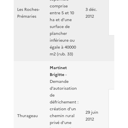
12-
comprise
Les Roches-
3 déc.
P00
entre 5 et 10
Prémaries
2012
ha et d’une
PDF
- 6
surface de
plancher
inférieure ou
égale à 40000
m2 (rub. 33)
Martinet
Brigitte
-
Demande
d’autorisation
de
F054
défrichement :
12-
création d’un
29 juin
P00
Thurageau
chemin rural
2012
privé d’une