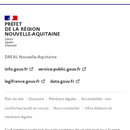
PRÉFET
DE LA RÉGION
NOUVELLE-AQUITAINE
DREAL Nouvelle-Aquitaine
info.gouv.fr
service-public.gouv.fr
legifrance.gouv.fr
data.gouv.fr
Plan du site
Glossaire
Mentions légales
Accessibilité : non
conforme (audit en cours)
Nous contacter
Infos éditeurs et
mentions légales
Sauf mention contraire, tous les contenus de ce site sont sous
licence