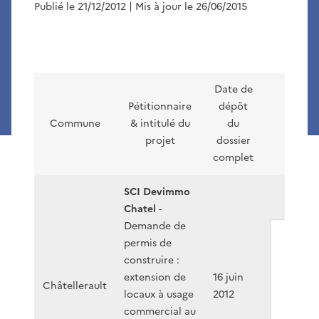
Publié le 21/12/2012
| Mis à jour le 26/06/2015
Date de
Pétitionnaire
dépôt
Commune
& intitulé du
du
N° doss
projet
dossier
complet
SCI Devimmo
Chatel
-
Demande de
permis de
F054
construire :
12-
extension de
16 juin
P00
Châtellerault
locaux à usage
2012
commercial au
PDF
- 7