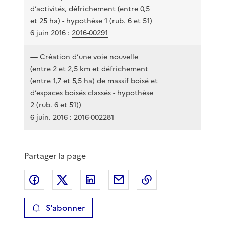
d’activités, défrichement (entre 0,5
et 25 ha) - hypothèse 1 (rub. 6 et 51)
6 juin 2016 :
2016-00291
— Création d’une voie nouvelle
(entre 2 et 2,5 km et défrichement
(entre 1,7 et 5,5 ha) de massif boisé et
04
d’espaces boisés classés - hypothèse
2 (rub. 6 et 51))
6 juin. 2016 :
2016-002281
Partager la page
Partager sur Facebook
Partager sur X
Partager sur LinkedIn
Partager par email
Copier le lien de 
S'abonner