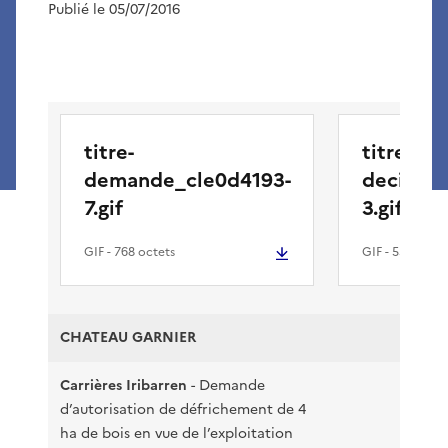
Publié le 05/07/2016
titre-
titre-
demande_cle0d4193-
decision
7.gif
3.gif
GIF
- 768 octets
GIF
- 556 octet
CHATEAU GARNIER
Carrières Iribarren
- Demande
d’autorisation de défrichement de 4
13
ha de bois en vue de l’exploitation