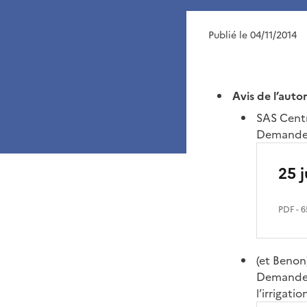
Publié le 04/11/2014
Avis de l’auto
SAS Centr
Demande d
25 j
PDF
- 6
(et Benon
Demandes 
l’irrigati