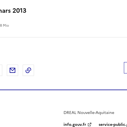
mars 2013
.8 Mio
 Facebook
er sur X
Partager sur LinkedIn
Partager par email
Copier le lien de la page dans le presse-pap
DREAL Nouvelle-Aquitaine
info.gouv.fr
service-public.