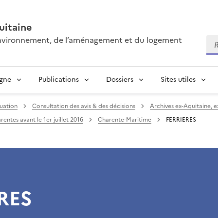
itaine
’environnement, de l’aménagement et du logement
Re
igne
Publications
Dossiers
Sites utiles
uation
Consultation des avis & des décisions
Archives ex-Aquitaine, 
entes avant le 1er juillet 2016
Charente-Maritime
FERRIERES
RES