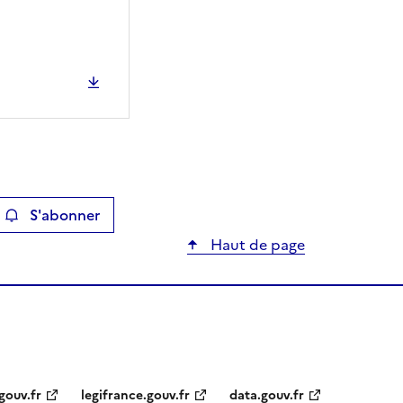
S'abonner
ier
Haut de page
gouv.fr
legifrance.gouv.fr
data.gouv.fr