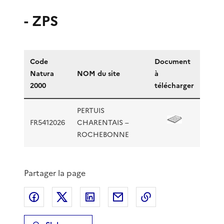
- ZPS
Code
Document
Natura
NOM du site
à
2000
télécharger
PERTUIS
FR5412026
CHARENTAIS –
ROCHEBONNE
Partager la page
Partager sur Facebook
Partager sur X
Partager sur LinkedIn
Partager par email
Copier le lien de 