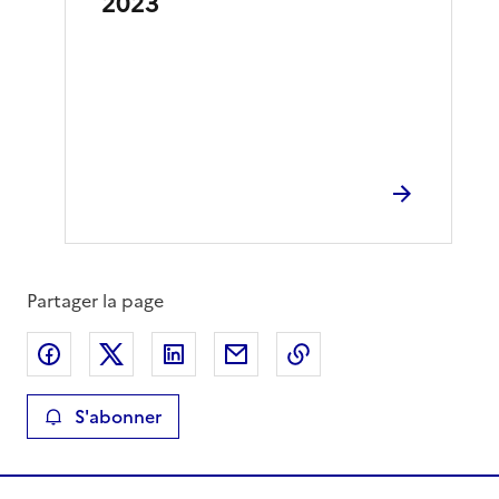
2023
Partager la page
Partager sur Facebook
Partager sur X
Partager sur LinkedIn
Partager par email
Copier le lien de la 
S'abonner