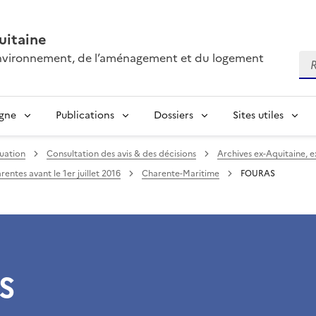
itaine
’environnement, de l’aménagement et du logement
Re
igne
Publications
Dossiers
Sites utiles
uation
Consultation des avis & des décisions
Archives ex-Aquitaine, 
entes avant le 1er juillet 2016
Charente-Maritime
FOURAS
S