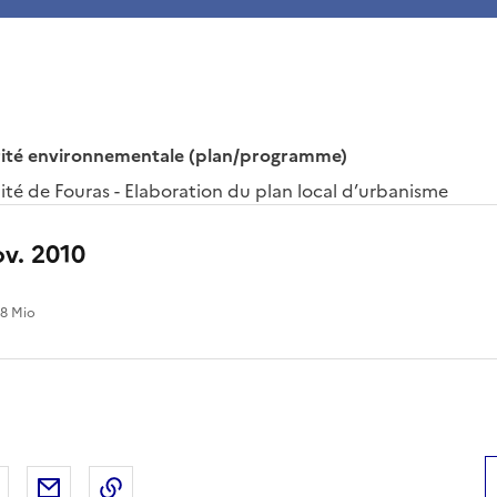
orité environnementale (plan/programme)
ité de Fouras - Elaboration du plan local d’urbanisme
ov. 2010
.8 Mio
 Facebook
er sur X
Partager sur LinkedIn
Partager par email
Copier le lien de la page dans le presse-pap