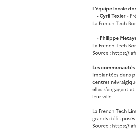
L’équipe locale do
Cyril Texier
- Pr
-
La French Tech Bo
Philippe Metay
-
La French Tech Bo
Source :
https://la
Les communautés
Implantées dans pr
centres névralgique
elles s’engagent et
leur ville.
La French Tech
Lim
grands défis posés 
Source :
https://l