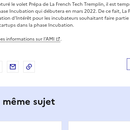
ôturé le volet Prépa de La French Tech Tremplin, il est tem
 phase Incubation qui débutera en mars 2022. De ce fait, La
ation d’Intérêt pour les incubateurs souhaitant faire part
artups dans la phase Incubation.
es informations sur l’AMI
.
 Facebook
er sur X
Partager sur LinkedIn
Partager par email
Copier le lien de la page dans le presse-pap
e même sujet