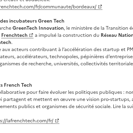
afrenchtech.com/fr/communaute/bordeaux/
l des incubateurs Green Tech
arche
GreenTech Innovation
, le ministère de la Transition 
a
Frenchtech
a impulsé la construction du
Réseau Nation
ntech
.
e aux acteurs contribuant à l’accélération des startup et 
ateurs, accélérateurs, technopoles, pépinières d’entreprise
anismes de recherche, universités, collectivités territoriale
s French Tech
laborative pour faire évoluer les politiques publiques : 
 partagent et mettent en œuvre une vision pro-startups, 
sements publics et organismes de sécurité sociale. Lire la su
s://lafrenchtech.com/fr/