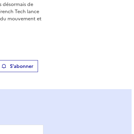
ps désormais de
 French Tech lance
ie du mouvement et
S'abonner
ier