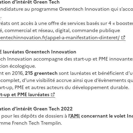
ation d’intérêt Green Tech
candidature au programme Greentech Innovation qui s’ac
.
réats ont accès à une offre de services basés sur 4 « booster
ité, commercial et réseau, digital, commande publique
eentechinnovation.fr/appel-a-manifestation-dinteret/
ME lauréates Greentech Innovation
tech Innovation accompagne des start-up et PME innovante
ition écologique.
nt en 2016,
215 greentech
sont lauréates et bénéficient d’
mplet, d’une visibilité accrue ainsi que d’évènements qu
art-up, PME et autres acteurs du développement durable.
rt-up et PME lauréates
ation d’intérêt Green Tech 2022
t pour les dépôts de dossiers à
l’
AMI
concernant le volet In
amme French Tech Tremplin.