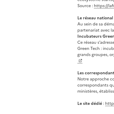
Source :
https://l
Le réseau nationa
Au sein de sa dém
partenariat avec l
Incubateurs Gree
Ce réseau s’adress
Green Tech : incub
grands groupes, org
Les correspondant
Notre approche col
correspondants qui
ministères, établis
Le site dédié
:
http