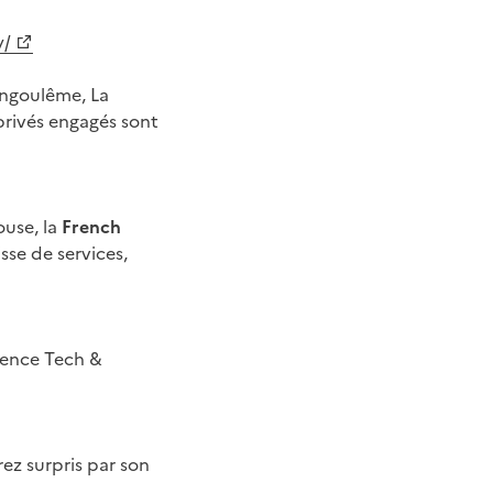
y/
Angoulême, La
 privés engagés sont
ouse, la
French
sse de services,
llence Tech &
ez surpris par son