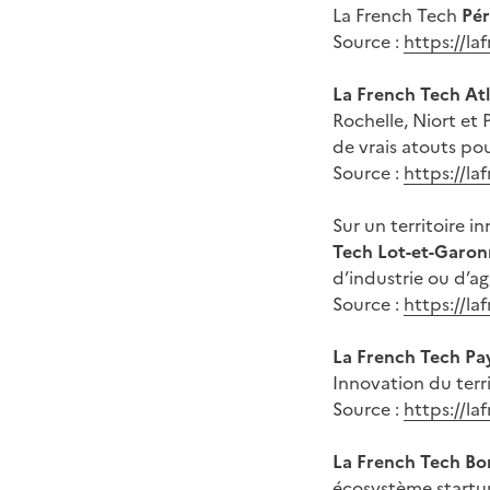
La French Tech
Pér
Source :
https://la
La French Tech Atl
Rochelle, Niort et 
de vrais atouts p
Source :
https://l
Sur un territoire 
Tech Lot-et-Garo
d’industrie ou d’ag
Source :
https://l
La French Tech Pa
Innovation du terri
Source :
https://l
La French Tech B
écosystème startup