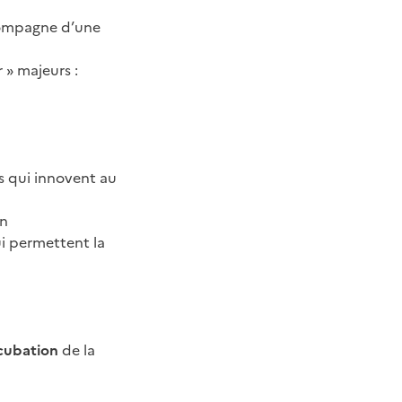
compagne d’une
 » majeurs :
s qui innovent au
un
i permettent la
cubation
de la