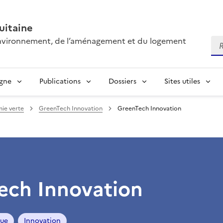
itaine
’environnement, de l’aménagement et du logement
Re
igne
Publications
Dossiers
Sites utiles
ie verte
GreenTech Innovation
GreenTech Innovation
ech Innovation
que
Innovation