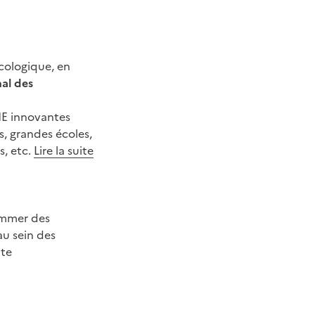
écologique, en
al des
PME innovantes
s, grandes écoles,
s, etc.
Lire la suite
nommer des
au sein des
ite