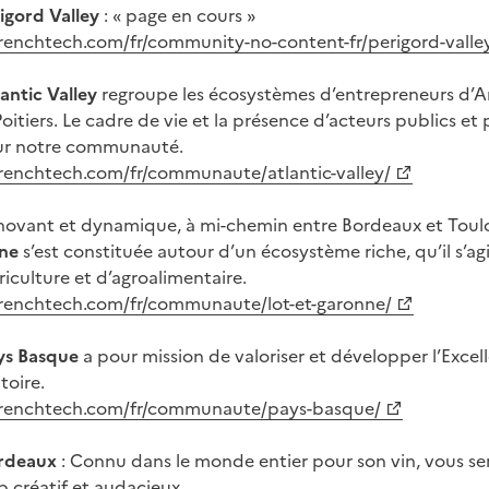
igord Valley
: « page en cours »
frenchtech.com/fr/community-no-content-fr/perigord-valle
antic Valley
regroupe les écosystèmes d’entrepreneurs d’
Poitiers. Le cadre de vie et la présence d’acteurs publics et
our notre communauté.
afrenchtech.com/fr/communaute/atlantic-valley/
innovant et dynamique, à mi-chemin entre Bordeaux et Toul
nne
s’est constituée autour d’un écosystème riche, qu’il s’agi
riculture et d’agroalimentaire.
afrenchtech.com/fr/communaute/lot-et-garonne/
ys Basque
a pour mission de valoriser et développer l’Exce
toire.
afrenchtech.com/fr/communaute/pays-basque/
ordeaux
: Connu dans le monde entier pour son vin, vous ser
 créatif et audacieux.