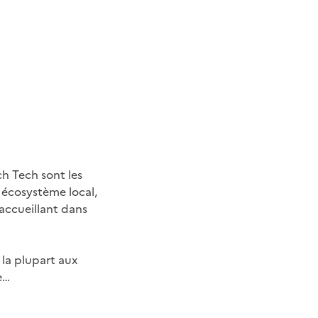
h Tech sont les
r écosystème local,
 accueillant dans
 la plupart aux
e…