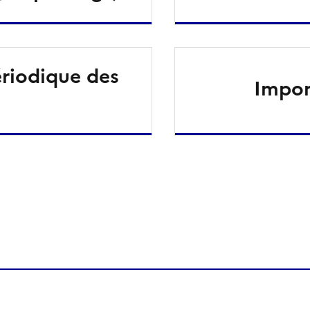
riodique des
Impor
ien de la page dans le presse-papier