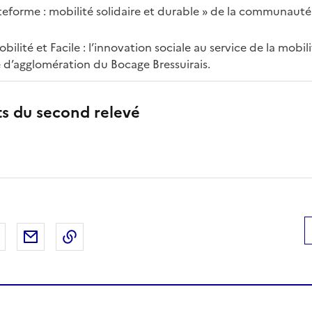
ateforme : mobilité solidaire et durable » de la communa
obilité et Facile : l’innovation sociale au service de la mobi
d’agglomération du Bocage Bressuirais.
ts du second relevé
 Facebook
er sur X
Partager sur LinkedIn
Partager par email
Copier le lien de la page dans le presse-pap