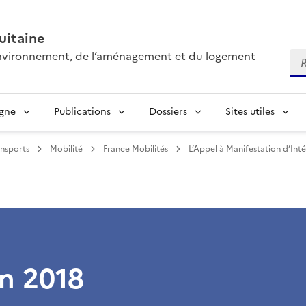
itaine
’environnement, de l’aménagement et du logement
Re
igne
Publications
Dossiers
Sites utiles
ansports
Mobilité
France Mobilités
L’Appel à Manifestation d’Int
on 2018