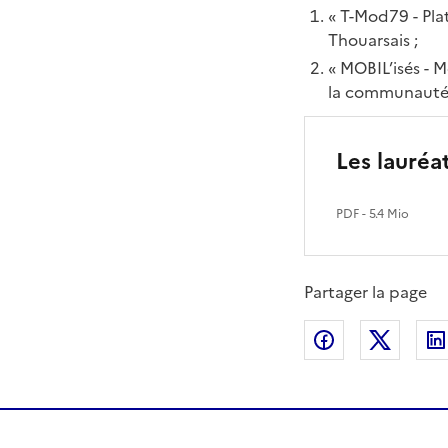
« T-Mod79 - Pl
Thouarsais ;
« MOBIL’isés - M
la communauté 
Les lauréa
PDF
- 5.4 Mio
Partager la page
Partager sur
Partag