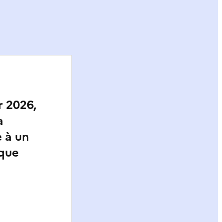
r 2026,
a
 à un
ique