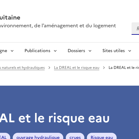
itaine
’environnement, de l’aménagement et du logement
Re
igne
Publications
Dossiers
Sites utiles
s naturels et hydrauliques
La DREAL et le risque eau
La DREAL et le r
L et le risque eau
EAL
ouvrage hydraulique
crues
Risque eau