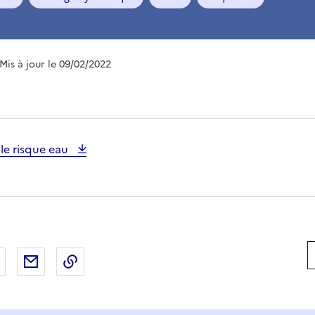
 Mis à jour le 09/02/2022
le risque eau
 Facebook
er sur X
Partager sur LinkedIn
Partager par email
Copier le lien de la page dans le presse-pap