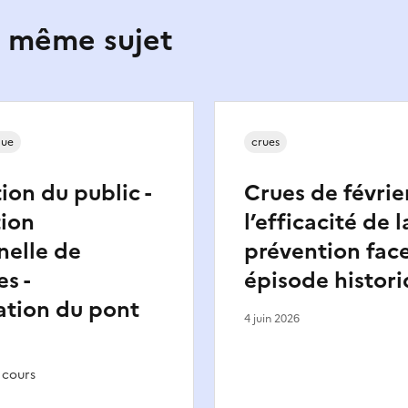
e même sujet
que
crues
ion du public -
Crues de févrie
tion
l’efficacité de l
nelle de
prévention face
s -
épisode histor
ation du pont
4 juin 2026
 cours