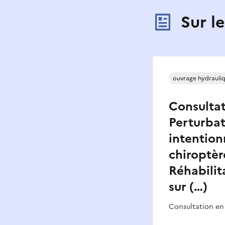
Sur l
ouvrage hydrauli
Consultat
Perturba
intention
chiroptère
Réhabilit
sur (…)
Consultation en