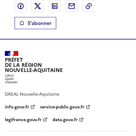
Partager sur Facebook
Partager sur X
Partager sur LinkedIn
Partager par email
Copier le lien de 
S'abonner
PRÉFET
DE LA RÉGION
NOUVELLE-AQUITAINE
DREAL Nouvelle-Aquitaine
info.gouv.fr
service-public.gouv.fr
legifrance.gouv.fr
data.gouv.fr