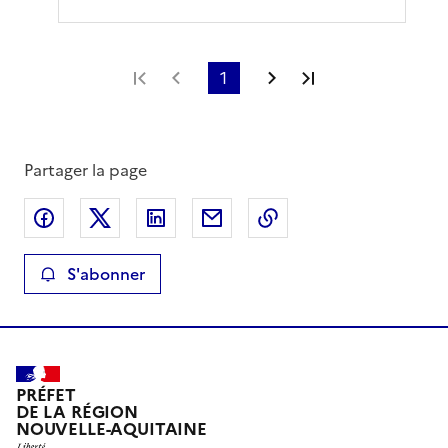
Première page
Page précédente
1
Page suivante
Dernière page
Partager la page
Partager sur Facebook
Partager sur X
Partager sur LinkedIn
Partager par email
Copier le lien de la 
S'abonner
PRÉFET
DE LA RÉGION
NOUVELLE-AQUITAINE