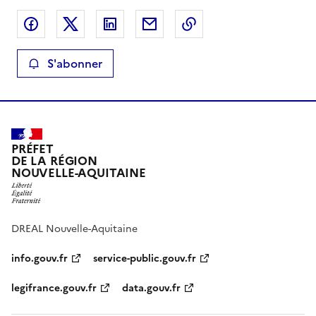
Partager sur Facebook
Partager sur X
Partager sur LinkedIn
Partager par email
Copier le lien de la 
S'abonner
PRÉFET
DE LA RÉGION
NOUVELLE-AQUITAINE
DREAL Nouvelle-Aquitaine
info.gouv.fr
service-public.gouv.fr
legifrance.gouv.fr
data.gouv.fr