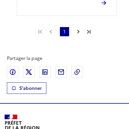
Première page
Page précédente
1
Page suivante
Dernière page
Partager la page
Partager sur Facebook
Partager sur X
Partager sur LinkedIn
Partager par email
Copier le lien de la 
S'abonner
PRÉFET
DE LA RÉGION