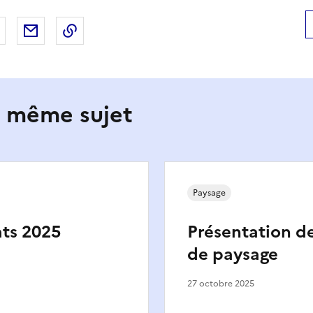
 Facebook
er sur X
Partager sur LinkedIn
Partager par email
Copier le lien de la page dans le presse-pap
e même sujet
Paysage
ats 2025
Présentation d
de paysage
27 octobre 2025