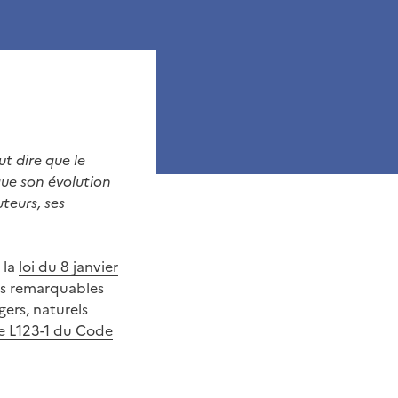
ut dire que le
que son évolution
teurs, ses
 la
loi du 8 janvier
res remarquables
gers, naturels
cle L123-1 du Code