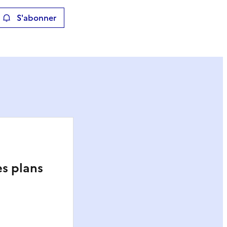
S'abonner
ier
es plans