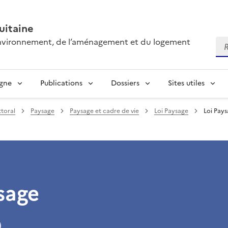
itaine
’environnement, de l’aménagement et du logement
Re
igne
Publications
Dossiers
Sites utiles
toral
Paysage
Paysage et cadre de vie
Loi Paysage
Loi Pay
sage