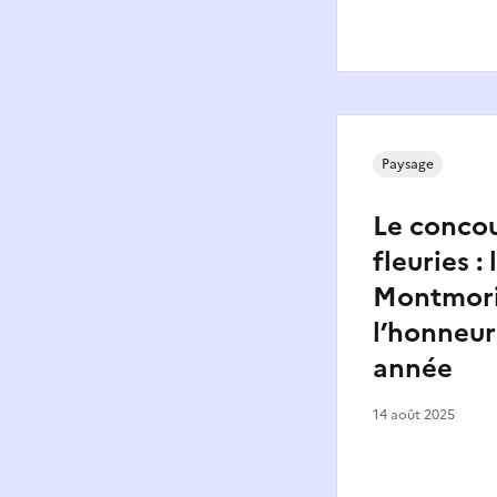
Paysage
Le concou
fleuries : 
Montmoril
l’honneur
année
14 août 2025