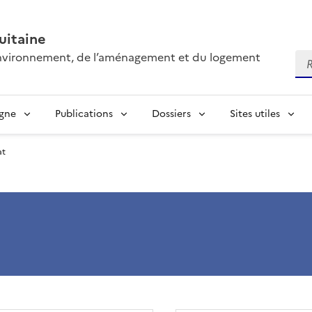
itaine
’environnement, de l’aménagement et du logement
Re
igne
Publications
Dossiers
Sites utiles
at