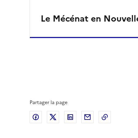
Le Mécénat en Nouvell
Partager la page
Partager sur Facebook
Partager sur X
Partager sur LinkedIn
Partager par email
Copier le l