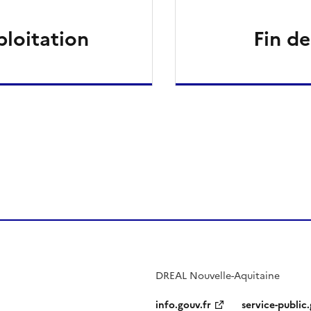
ploitation
Fin de
ien de la page dans le presse-papier
DREAL Nouvelle-Aquitaine
info.gouv.fr
service-public.