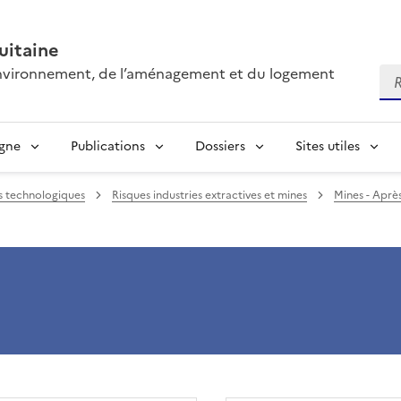
itaine
’environnement, de l’aménagement et du logement
Re
igne
Publications
Dossiers
Sites utiles
s technologiques
Risques industries extractives et mines
Mines - Aprè