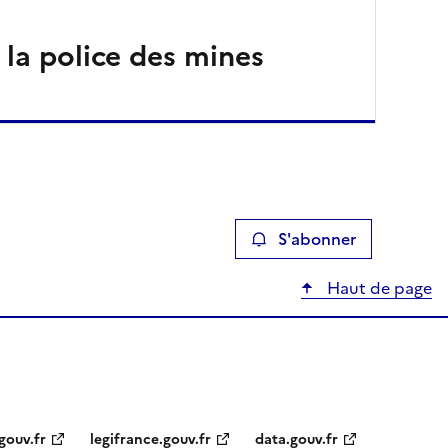
 la police des mines
S'abonner
Haut de page
gouv.fr
legifrance.gouv.fr
data.gouv.fr