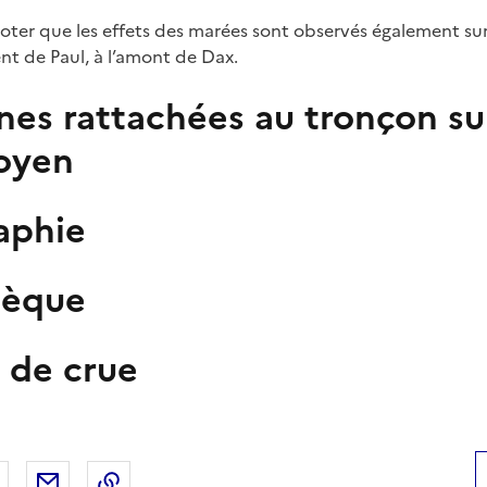
noter que les effets des marées sont observés également s
nt de Paul, à l’amont de Dax.
es rattachées au tronçon sur
oyen
raphie
hèque
 de crue
 Facebook
er sur X
Partager sur LinkedIn
Partager par email
Copier le lien de la page dans le presse-pap