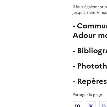
Il faut également 
jusqu’à Saint Vince
- Commun
Adour m
- Bibliog
- Photot
- Repères
Partager la page
Partager sur
Partag