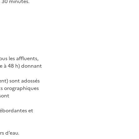
s 30 minutes.
us les affluents,
re à 48 h) donnant
ment) sont adossés
ts orographiques
sont
débordantes et
rs d’eau.