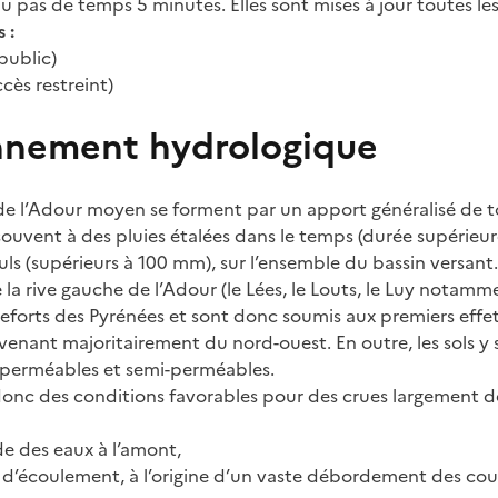
u pas de temps 5 minutes. Elles sont mises à jour toutes le
 :
public)
cès restreint)
nnement hydrologique
de l’Adour moyen se forment par un apport généralisé de to
 souvent à des pluies étalées dans le temps (durée supérieu
uls (supérieurs à 100 mm), sur l’ensemble du bassin versant.
 la rive gauche de l’Adour (le Lées, le Louts, le Luy notam
eforts des Pyrénées et sont donc soumis aux premiers effe
venant majoritairement du nord-ouest. En outre, les sols y 
mperméables et semi-perméables.
donc des conditions favorables pour des crues largement 
e des eaux à l’amont,
se d’écoulement, à l’origine d’un vaste débordement des cou