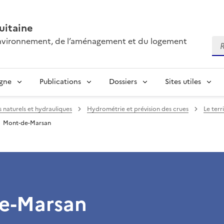
itaine
’environnement, de l’aménagement et du logement
Re
igne
Publications
Dossiers
Sites utiles
s naturels et hydrauliques
Hydrométrie et prévision des crues
Le terr
Mont-de-Marsan
e-Marsan