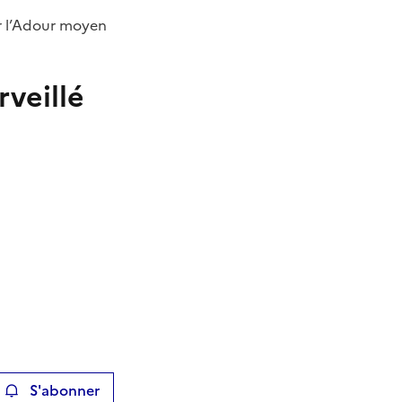
ur l’Adour moyen
veillé
S'abonner
ier