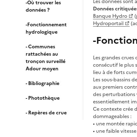
Les données sont a
-Où trouver les
Données critiquées
données ?
Banque Hydro
(
Hydroportail
(ac
-Fonctionnement
hydrologique
-Fonctio
- Communes
rattachées au
Les grandes crues 
tronçon surveillé
consécutif le plus
Adour moyen
lieu à de forts cum
Les sous-bassins de
- Bibliographie
aux premiers contr
des perturbations 
- Photothèque
essentiellement i
Ce contexte crée 
- Repères de crue
dommageables :
• une montée rapid
• une faible vites