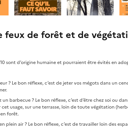
p
s
r
u
é
i
c
v
é
a
 feux de forêt et de végétat
d
n
e
t
n
e
t
e
 10 sont d’origine humaine et pourraient être évités en ado
ur ? Le bon réflexe, c’est de jeter vos mégots dans un cendri
mer.
 un barbecue ? Le bon réflexe, c’est d’être chez soi ou da
et usage, sur une terrasse, loin de toute végétation (herbe
 en forêt.
n plein air ? Le bon réflexe, c’est de travailler loin des esp