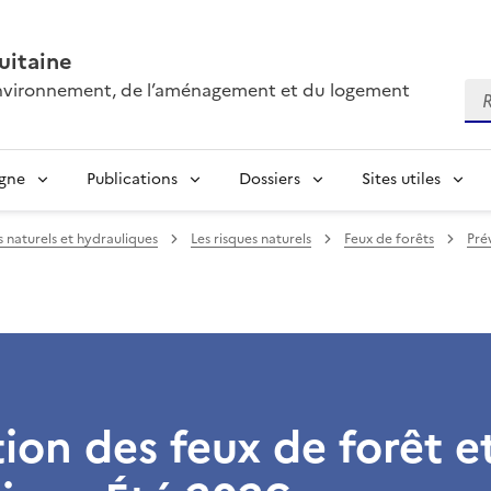
itaine
’environnement, de l’aménagement et du logement
Re
igne
Publications
Dossiers
Sites utiles
s naturels et hydrauliques
Les risques naturels
Feux de forêts
Pré
ion des feux de forêt e