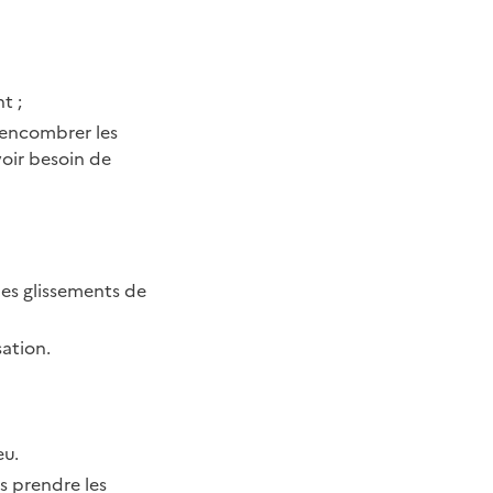
t ;
s encombrer les
voir besoin de
des glissements de
sation.
eu.
es prendre les