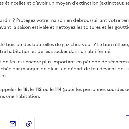
es étincelles et d’avoir un moyen d’extinction (extincteur, 
ardin ? Protégez votre maison en débroussaillant votre ter
vant la saison estivale et nettoyez les toitures et les goutt
u bois ou des bouteilles de gaz chez vous ? Le bon réflexe, 
tre habitation et de les stocker dans un abri fermé.
t de feu est encore plus important en période de sécheress
échée par manque de pluie, un départ de feu devient possi
ent.
 appelez le
18
, le
112
ou le
114
(pour les personnes sourdes 
dans une habitation.
 Facebook
er sur X
Partager sur LinkedIn
Partager par email
Copier le lien de la page dans le presse-pap