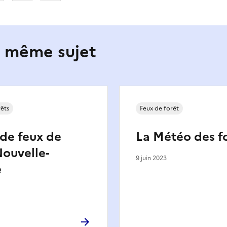
e même sujet
rêts
Feux de forêt
 de feux de
La Météo des f
Nouvelle-
9 juin 2023
e