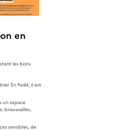
ion en
ptant les bons
er. En forêt, il est
ns un espace
, broussailles,
aces sensibles, de