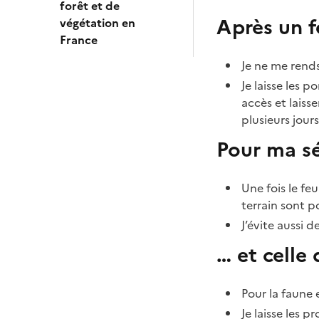
forêt et de
Après un f
végétation en
France
Je ne me rends 
Je laisse les 
accès et laiss
plusieurs jour
Pour ma sé
Une fois le fe
terrain sont p
J’évite aussi 
… et celle 
Pour la faune e
Je laisse les p