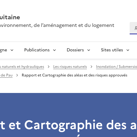
itaine
’environnement, de l’aménagement et du logement
Re
igne
Publications
Dossiers
Sites utiles
s naturels et hydrauliques
Les risques naturels
Inondation / Submersi
 de Pau
Rapport et Cartographie des aléas et des risques approuvés
 et Cartographie des a