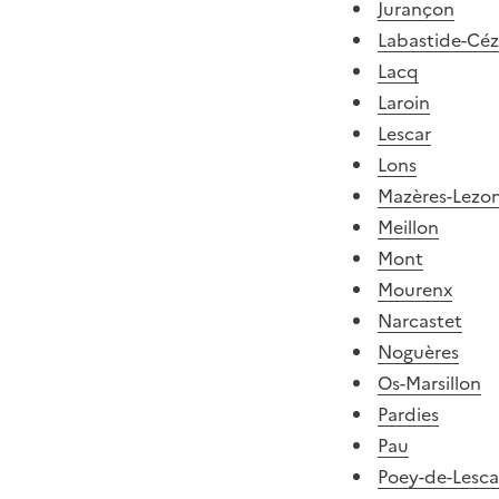
Jurançon
Labastide-Cé
Lacq
Laroin
Lescar
Lons
Mazères-Lezo
Meillon
Mont
Mourenx
Narcastet
Noguères
Os-Marsillon
Pardies
Pau
Poey-de-Lesca