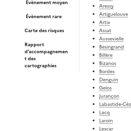
Évènement moyen
Aressy
Artiguelouve
Évènement rare
Artix
Carte des risques
Assat
Aussevielle
Rapport
Besingrand
d’accompagnemen
Billère
t des
Bizanos
cartographies
Bordes
Denguin
Gelos
Jurançon
Labastide-Cé
Lacq
Laroin
Lescar