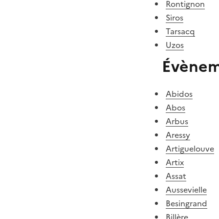
Rontignon
Siros
Tarsacq
Uzos
Évènem
Abidos
Abos
Arbus
Aressy
Artiguelouve
Artix
Assat
Aussevielle
Besingrand
Billère