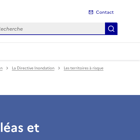
Contact
cherche
Recherch
on
La Directive Inondation
Les territoires à risque
léas et