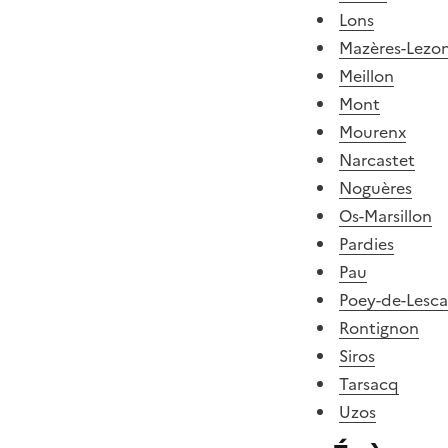
Lons
Mazères-Lezo
Meillon
Mont
Mourenx
Narcastet
Noguères
Os-Marsillon
Pardies
Pau
Poey-de-Lesca
Rontignon
Siros
Tarsacq
Uzos