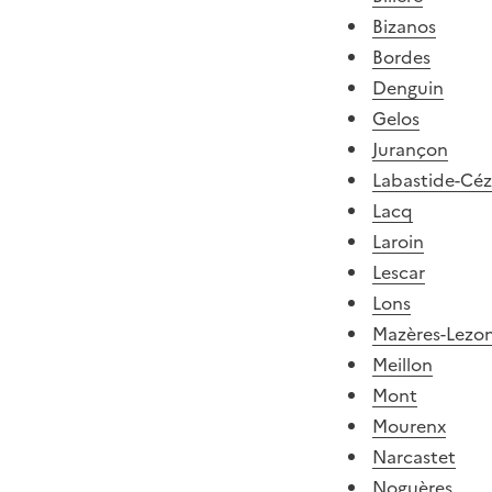
Bizanos
Bordes
Denguin
Gelos
Jurançon
Labastide-Cé
Lacq
Laroin
Lescar
Lons
Mazères-Lezo
Meillon
Mont
Mourenx
Narcastet
Noguères