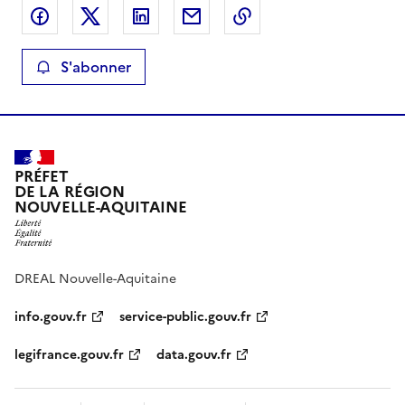
Partager sur Facebook
Partager sur X
Partager sur LinkedIn
Partager par email
Copier le lien de la 
S'abonner
PRÉFET
DE LA RÉGION
NOUVELLE-AQUITAINE
DREAL Nouvelle-Aquitaine
info.gouv.fr
service-public.gouv.fr
legifrance.gouv.fr
data.gouv.fr