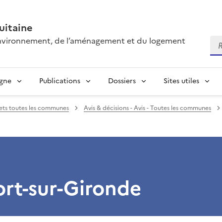
itaine
’environnement, de l’aménagement et du logement
Re
igne
Publications
Dossiers
Sites utiles
jets toutes les communes
Avis & décisions - Avis - Toutes les communes
ort-sur-Gironde