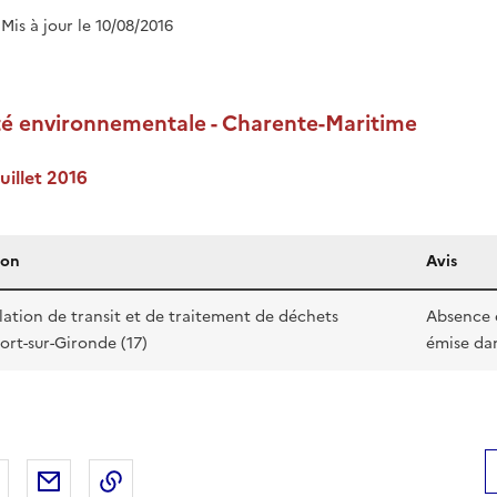
 Mis à jour le 10/08/2016
ité environnementale - Charente-Maritime
uillet 2016
ion
Avis
llation de transit et de traitement de déchets
Absence 
Fort-sur-Gironde (17)
émise dan
 Facebook
er sur X
Partager sur LinkedIn
Partager par email
Copier le lien de la page dans le presse-pap