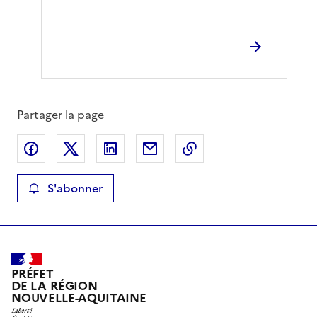
Partager la page
Partager sur Facebook
Partager sur X
Partager sur LinkedIn
Partager par email
Copier le lien de la 
S'abonner
PRÉFET
DE LA RÉGION
NOUVELLE-AQUITAINE