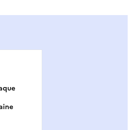
haque
aine