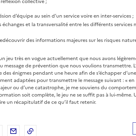
réflexion collective ;
ésion d’équipe au sein d’un service voire en inter-services ;
 échanges et la transversalité entre les différents services 
edécouvrir des informations majeures sur les risques nature
 un jeu très en vogue actuellement que nous avons légère
au message de prévention que nous voulions transmettre. L’
e des énigmes pendant une heure afin de s’échapper d’une
ment adaptées pour transmettre le message suivant : « en
jeur ou d’une catastrophe, je me souviens du comporteme
ormation soit complète, le jeu ne se suffit pas à lui-même. 
re un récapitulatif de ce qu’il faut retenir.
 Facebook
er sur X
Partager sur LinkedIn
Partager par email
Copier le lien de la page dans le presse-pap