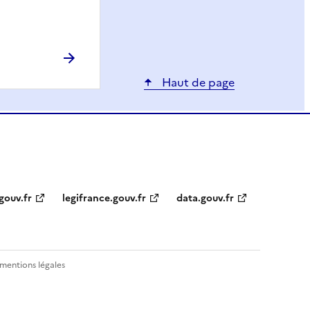
Haut de page
gouv.fr
legifrance.gouv.fr
data.gouv.fr
 mentions légales