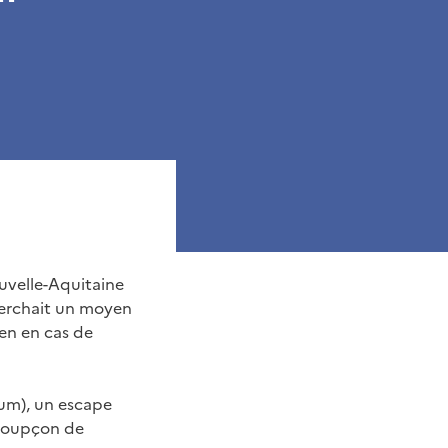
ouvelle-Aquitaine
herchait un moyen
yen en cas de
imum), un escape
 soupçon de