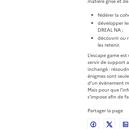
matière grise et de 
fédérer la coh
développer les
DREAL NA ;
découvrir ou r
les retenir.
L’escape game est
servir de support 
inchangé : résoudr
énigmes sont seule
d’un évènement ma
Mais pour que l’inf
s’impose afin de fai
Partager la page
Partager sur
Partag