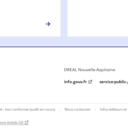
DREAL Nouvelle-Aquitaine
info.gouv.fr
service-public.
té : non conforme (audit en cours)
Nous contacter
Infos éditeurs et
ence etalab-2.0