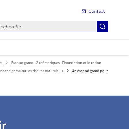
Contact
cherche
Recherch
el
Escape game - 2 thématiques : l’inondation et le radon
 escape game sur les risques naturels
2 - Un escape game pour
ir