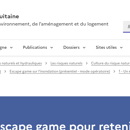
itaine
’environnement, de l’aménagement et du logement
Re
igne
Publications
Dossiers
Sites utiles
s naturels et hydrauliques
Les risques naturels
Culture du risque natur
)
Escape game sur l’inondation (présentiel - mode opératoire)
1 - Un
escape game pour reten