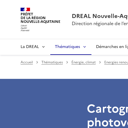
PRÉFET
DREAL Nouvelle-Aqu
DE LA RÉGION
NOUVELLE-AQUITAINE
Direction régionale de l
La DREAL
Thématiques
Démarches en l
Accueil
Thématiques
Énergie, climat
Energies reno
Cartogr
photovo