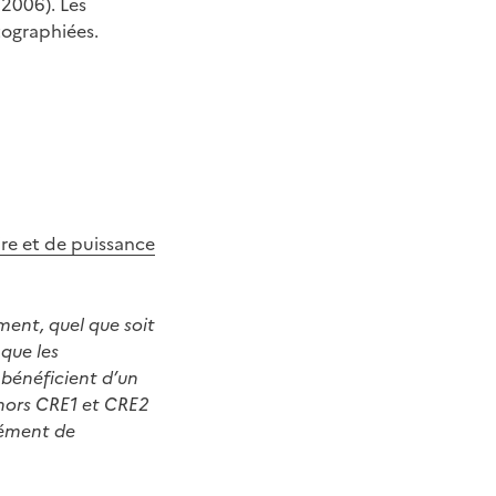
/2006). Les
tographiées.
re et de puissance
ent, quel que soit
que les
s bénéficient d’un
 (hors CRE1 et CRE2
plément de