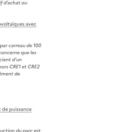
if d’achat ou
ovoltaïques avec
 par carreau de 100
 concerne que les
cient d’un
 (hors CRE1 et CRE2
plément de
t de puissance
uction du parc est