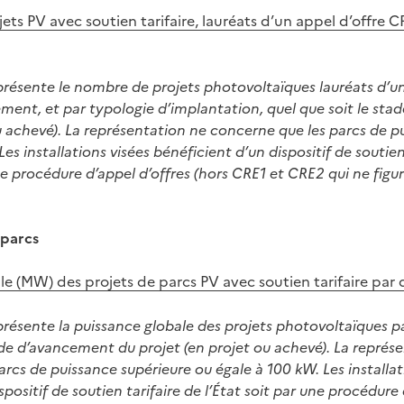
ts PV avec soutien tarifaire, lauréats d’un appel d’offre CR
présente le nombre de projets photovoltaïques lauréats d’un
ement, et par typologie d’implantation, quel que soit le st
u achevé). La représentation ne concerne que les parcs de p
es installations visées bénéficient d’un dispositif de soutien 
 procédure d’appel d’offres (hors CRE1 et CRE2 qui ne figur
 parcs
le (MW) des projets de parcs PV avec soutien tarifaire pa
présente la puissance globale des projets photovoltaïques 
ade d’avancement du projet (en projet ou achevé). La représ
rcs de puissance supérieure ou égale à 100 kW. Les installat
spositif de soutien tarifaire de l’État soit par une procédure 