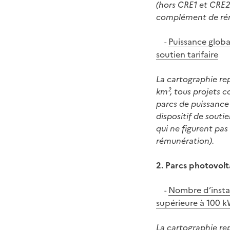
(hors CRE1 et CRE2 q
complément de ré
Puissance globa
-
soutien tarifaire
La cartographie re
km², tous projets 
parcs de puissance 
dispositif de souti
qui ne figurent pas
rémunération).
2. Parcs photovol
Nombre d’instal
-
supérieure à 100 
La cartographie re