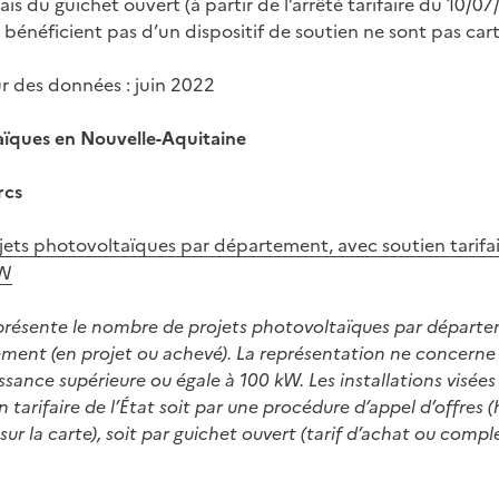
iais du guichet ouvert (à partir de l’arrêté tarifaire du 10/07
e bénéficient pas d’un dispositif de soutien ne sont pas car
ur des données : juin 2022
aïques en Nouvelle-Aquitaine
rcs
ts photovoltaïques par département, avec soutien tarifai
kW
présente le nombre de projets photovoltaïques par départem
ement (en projet ou achevé). La représentation ne concerne 
issance supérieure ou égale à 100 kW. Les installations visée
en tarifaire de l’État soit par une procédure d’appel d’offres
 sur la carte), soit par guichet ouvert (tarif d’achat ou com