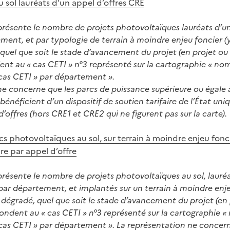
 sol lauréats d’un appel d’offres CRE
présente le nombre de projets photovoltaïques lauréats d’un
ment, et par typologie de terrain à moindre enjeu foncier (
 quel que soit le stade d’avancement du projet (en projet ou
ent au « cas CETI » n°3 représenté sur la cartographie « no
cas CETI » par département ».
ne concerne que les parcs de puissance supérieure ou égale 
s bénéficient d’un dispositif de soutien tarifaire de l’État u
’offres (hors CRE1 et CRE2 qui ne figurent pas sur la carte).
 photovoltaïques au sol, sur terrain à moindre enjeu fonci
ire par appel d’offre
présente le nombre de projets photovoltaïques au sol, lauré
 par département, et implantés sur un terrain à moindre enje
 dégradé, quel que soit le stade d’avancement du projet (en 
pondent au « cas CETI » n°3 représenté sur la cartographie 
cas CETI » par département ». La représentation ne concern