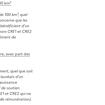
100 km²
de 100 km², quel
concerne que les
s bénéficient d’un
 (hors CRE1 et CRE2
plément de
re, avec part des
ent, quel que soit
 lauréats d’un
 puissance
f de soutien
CRE1 et CRE2 qui ne
t de rémunération).