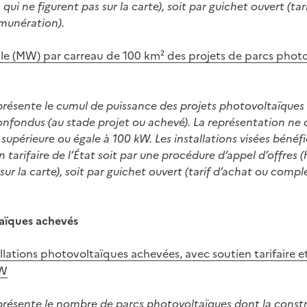
ui ne figurent pas sur la carte), soit par guichet ouvert (tar
munération).
le (MW) par carreau de 100 km² des projets de parcs phot
présente le cumul de puissance des projets photovoltaïques
confondus (au stade projet ou achevé). La représentation ne
supérieure ou égale à 100 kW. Les installations visées bénéfi
en tarifaire de l’État soit par une procédure d’appel d’offres
 sur la carte), soit par guichet ouvert (tarif d’achat ou com
taïques achevés
lations photovoltaïques achevées, avec soutien tarifaire e
kW
présente le nombre de parcs photovoltaïques dont la constr