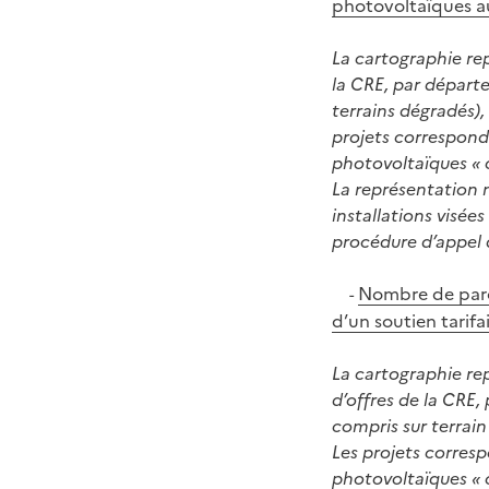
photovoltaïques au
La cartographie re
la CRE, par départe
terrains dégradés),
projets correspond
photovoltaïques « 
La représentation 
installations visée
procédure d’appel d
Nombre de parcs
-
d’un soutien tarifa
La cartographie re
d’offres de la CRE,
compris sur terrain
Les projets corres
photovoltaïques « 