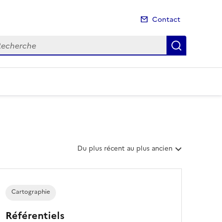
Contact
cherche
Recherch
T
Du plus récent au plus ancien
r
i
e
r
Cartographie
l
e
Référentiels
s