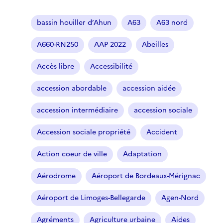
bassin houiller d’Ahun
A63
A63 nord
A660-RN250
AAP 2022
Abeilles
Accès libre
Accessibilité
accession abordable
accession aidée
accession intermédiaire
accession sociale
Accession sociale propriété
Accident
Action coeur de ville
Adaptation
Aérodrome
Aéroport de Bordeaux-Mérignac
Aéroport de Limoges-Bellegarde
Agen-Nord
Agréments
Agriculture urbaine
Aides