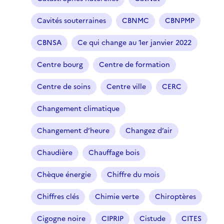
i
l
Cavités souterraines
CBNMC
CBNPMP
t
r
CBNSA
Ce qui change au 1er janvier 2022
e
Centre bourg
Centre de formation
s
é
Centre de soins
Centre ville
CERC
l
e
Changement climatique
c
t
Changement d’heure
Changez d’air
i
o
Chaudière
Chauffage bois
n
n
Chèque énergie
Chiffre du mois
é
Chiffres clés
Chimie verte
Chiroptères
)
Cigogne noire
CIPRIP
Cistude
CITES