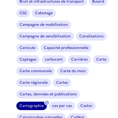
Bruit et infrastructures de transport
Busard
C02
Cabotage
Campagne de mobilisation
Campagne de sensibilisation
Canalisations
Canicule
Capacité professionnelle
Captages
carburant
Carrières
Carte
Carte communale
Carte du mois
Carte régionale
Cartes
Cartes, données et publications
Cartographie
cas par cas
Castor
(
f
Catastrophes naturelles
CatNat