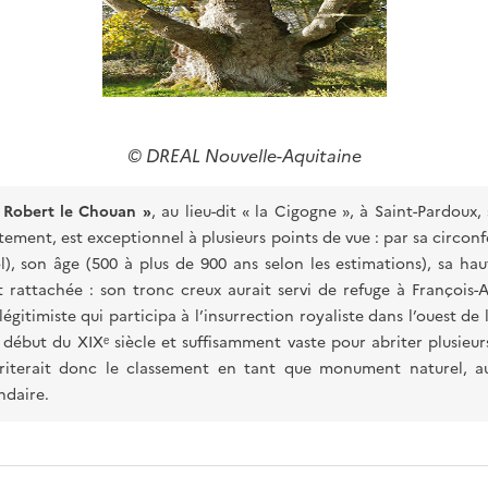
© DREAL Nouvelle-Aquitaine
 Robert le Chouan »
, au lieu-dit « la Cigogne », à Saint-Pardoux,
tement, est exceptionnel à plusieurs points de vue : par sa circon
l), son âge (500 à plus de 900 ans selon les estimations), sa hau
est rattachée : son tronc creux aurait servi de refuge à François-
gitimiste qui participa à l’insurrection royaliste dans l’ouest de 
 début du XIXᵉ siècle et suffisamment vaste pour abriter plusieu
ériterait donc le classement en tant que monument naturel, au 
ndaire.