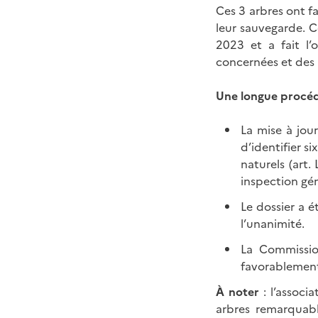
Ces 3 arbres ont f
leur sauvegarde. C
2023 et a fait l
concernées et des 
Une longue procé
La mise à jou
d’identifier s
naturels (art.
inspection géné
Le dossier a é
l’unanimité.
La Commission
favorablement
À noter
: l’associa
arbres remarquabl