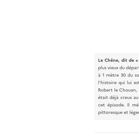
Le Chêne, dit de «
plus vieux du dépar
à 1 mètre 30 du so
l’histoire qui lui 
Robert le Chouan, lé
était déjà creux au
cet épisode. Il m
pittoresque et lége