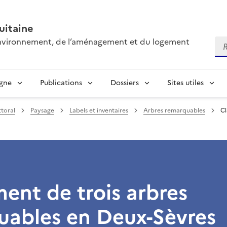
itaine
’environnement, de l’aménagement et du logement
Re
igne
Publications
Dossiers
Sites utiles
toral
Paysage
Labels et inventaires
Arbres remarquables
Cl
ent de trois arbres
uables en Deux-Sèvres