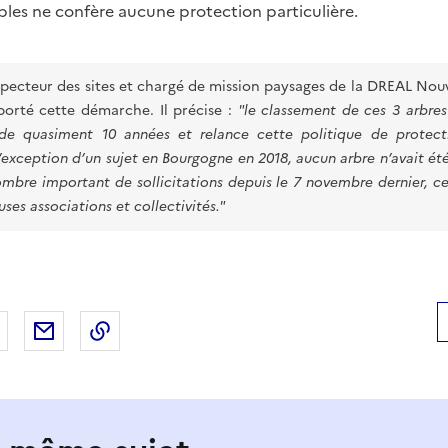
les ne confère aucune protection particulière.
nspecteur des sites et chargé de mission paysages de la DREAL Nou
 porté cette démarche. Il précise :
"le classement de ces 3 arbres 
de quasiment 10 années et relance cette politique de prote
l’exception d’un sujet en Bourgogne en 2018, aucun arbre n’avait ét
bre important de sollicitations depuis le 7 novembre dernier, ce
ses associations et collectivités."
 Facebook
er sur X
Partager sur LinkedIn
Partager par email
Copier le lien de la page dans le presse-pap