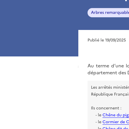
Arbres remarquabl
Publié le 19/09/2025
Au terme d’une lo
département des D
Les arrêtés ministé
République Français
Ils concernent :
le
Chêne du pig
-
le
Cormier de 
-
le
Chêne dit de
-