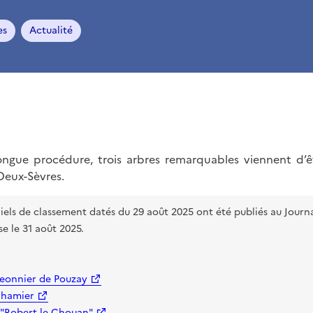
es
Actualité
ngue procédure, trois arbres remarquables viennent d’êt
eux-Sèvres.
riels de classement datés du 29 août 2025 ont été publiés au Journal
e le 31 août 2025.
eonnier de Pouzay
Chamier
 "Robert le Chouan"