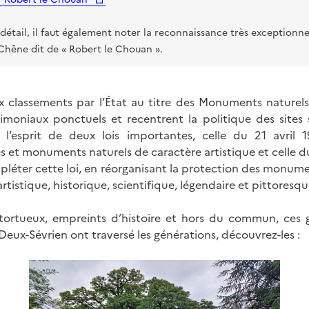
détail, il faut également noter la reconnaissance très exceptionne
Chêne dit de « Robert le Chouan ».
 classements par l’État au titre des Monuments naturels,
moniaux ponctuels et recentrent la politique des sites su
t l’esprit de deux lois importantes, celle du 21 avril 1
es et monuments naturels de caractère artistique et celle d
léter cette loi, en réorganisant la protection des monume
artistique, historique, scientifique, légendaire et pittoresqu
tortueux, empreints d’histoire et hors du commun, ces
Deux-Sévrien ont traversé les générations, découvrez-les :