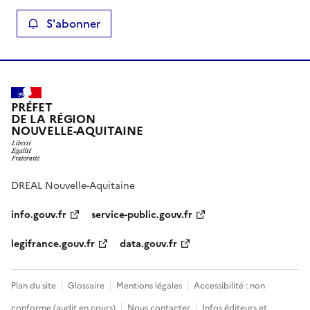
S'abonner
PRÉFET
DE LA RÉGION
NOUVELLE-AQUITAINE
DREAL Nouvelle-Aquitaine
info.gouv.fr
service-public.gouv.fr
legifrance.gouv.fr
data.gouv.fr
Plan du site
Glossaire
Mentions légales
Accessibilité : non
conforme (audit en cours)
Nous contacter
Infos éditeurs et