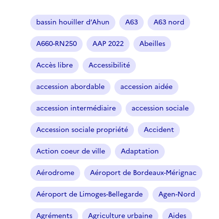
bassin houiller d’Ahun
A63
A63 nord
A660-RN250
AAP 2022
Abeilles
Accès libre
Accessibilité
accession abordable
accession aidée
accession intermédiaire
accession sociale
Accession sociale propriété
Accident
Action coeur de ville
Adaptation
Aérodrome
Aéroport de Bordeaux-Mérignac
Aéroport de Limoges-Bellegarde
Agen-Nord
Agréments
Agriculture urbaine
Aides