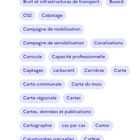
Bruit et infrastructures de transport
Busard
C02
Cabotage
Campagne de mobilisation
Campagne de sensibilisation
Canalisations
Canicule
Capacité professionnelle
Captages
carburant
Carrières
Carte
Carte communale
Carte du mois
Carte régionale
Cartes
Cartes, données et publications
Cartographie
cas par cas
Castor
Catastrophes naturelles
CatNat