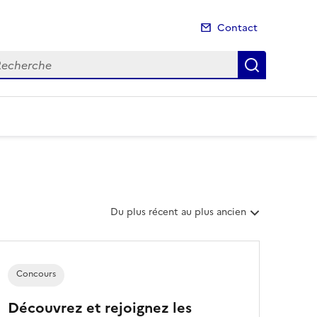
Contact
cherche
Recherch
T
Du plus récent au plus ancien
r
i
e
r
Concours
l
e
Découvrez et rejoignez les
s