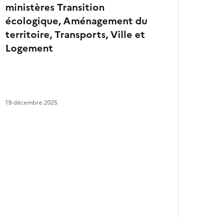
ministères Transition
a
r
écologique, Aménagement du
t
territoire, Transports, Ville et
i
c
Logement
l
e
s
19 décembre 2025