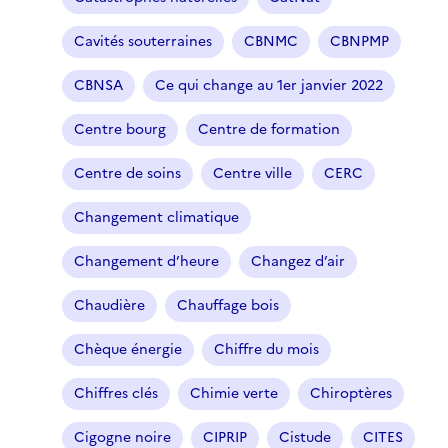
Cavités souterraines
CBNMC
CBNPMP
CBNSA
Ce qui change au 1er janvier 2022
Centre bourg
Centre de formation
Centre de soins
Centre ville
CERC
Changement climatique
Changement d’heure
Changez d’air
Chaudière
Chauffage bois
Chèque énergie
Chiffre du mois
Chiffres clés
Chimie verte
Chiroptères
Cigogne noire
CIPRIP
Cistude
CITES