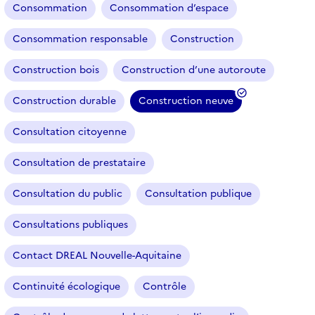
Consommation
Consommation d’espace
Consommation responsable
Construction
Construction bois
Construction d’une autoroute
Construction durable
Construction neuve
(
f
Consultation citoyenne
i
l
Consultation de prestataire
t
r
Consultation du public
Consultation publique
e
Consultations publiques
s
é
Contact DREAL Nouvelle-Aquitaine
l
e
Continuité écologique
Contrôle
c
t