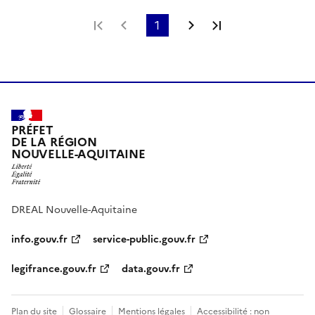
Première page
Page précédente
1
Page suivante
Dernière page
PRÉFET
DE LA RÉGION
NOUVELLE-AQUITAINE
DREAL Nouvelle-Aquitaine
info.gouv.fr
service-public.gouv.fr
legifrance.gouv.fr
data.gouv.fr
Plan du site
Glossaire
Mentions légales
Accessibilité : non