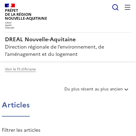
Reche
PRÉFET
DE LA RÉGION
NOUVELLE-AQUITAINE
DREAL Nouvelle-Aquitaine
Direction régionale de l’environnement, de
l’aménagement et du logement
Voir le fil d'Ariane
T
Du plus récent au plus ancien
r
i
Articles
e
r
l
e
Filtrer les articles
s