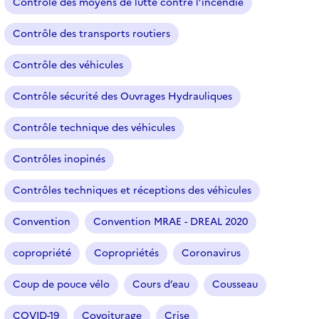
Contrôle des moyens de lutte contre l’incendie
i
o
Contrôle des transports routiers
n
n
Contrôle des véhicules
é
Contrôle sécurité des Ouvrages Hydrauliques
)
Contrôle technique des véhicules
Contrôles inopinés
Contrôles techniques et réceptions des véhicules
Convention
Convention MRAE - DREAL 2020
copropriété
Copropriétés
Coronavirus
Coup de pouce vélo
Cours d’eau
Cousseau
COVID-19
Covoiturage
Crise