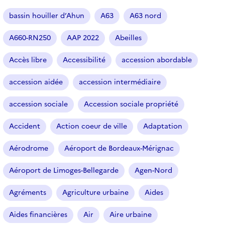
a
r
bassin houiller d’Ahun
A63
A63 nord
t
i
A660-RN250
AAP 2022
Abeilles
c
l
Accès libre
Accessibilité
accession abordable
e
s
accession aidée
accession intermédiaire
accession sociale
Accession sociale propriété
Accident
Action coeur de ville
Adaptation
Aérodrome
Aéroport de Bordeaux-Mérignac
Aéroport de Limoges-Bellegarde
Agen-Nord
Agréments
Agriculture urbaine
Aides
Aides financières
Air
Aire urbaine