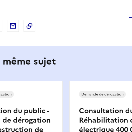
 Facebook
er sur X
Partager sur LinkedIn
Partager par email
Copier le lien de la page dans le presse-pap
e même sujet
gation
Demande de dérogation
ion du public -
Consultation du
de dérogation
Réhabilitation d
estruction de
électrique 400 