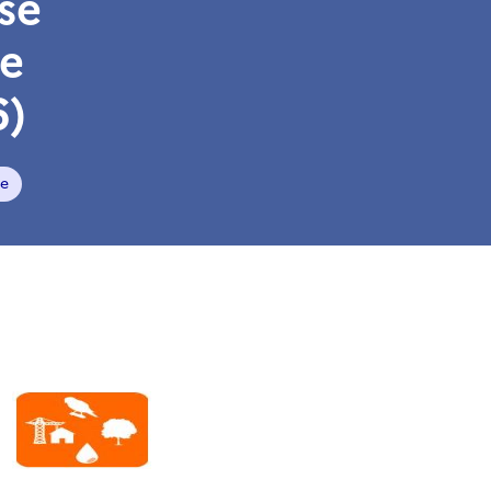
se
de
6)
e