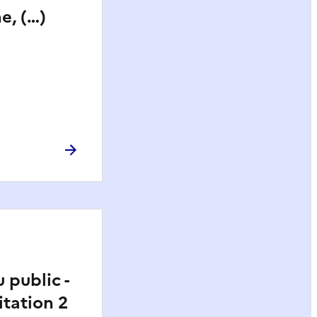
e, (…)
 public -
itation 2