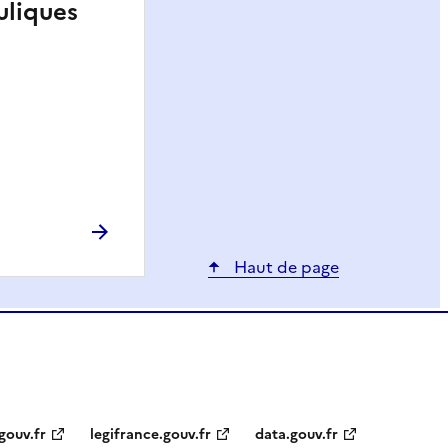
uliques
Haut de page
gouv.fr
legifrance.gouv.fr
data.gouv.fr