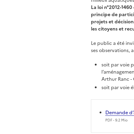
milieux aquatique
La loi n°2012-1460
principe de partici
projets et décisio
les citoyens et recu
Le public a été in
ses observations, a
soit par voie 
l’aménagement
Arthur Ranc -
soit par voie 
Demande d’a
PDF
- 9.2 Mio