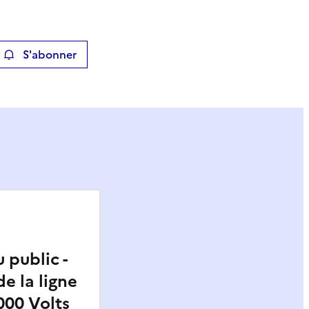
S'abonner
ier
 public -
e la ligne
000 Volts